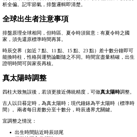
析全偏。記牢節氣，排盤邏輯即清楚。
全球出生者注意事項
排盤原理全球相同，但時區、夏令時須留意：有夏令時之國
家，須先還原標準時間再算。
時辰交界（如近 7 點、11 點、15 點、23 點）差十數分鐘即可
能換時柱，性格與運勢論斷隨之不同。時間宜盡量精確，出生
證明時間可與家長再核。
真太陽時調整
四柱大致無誤後，若須更接近傳統精度，可做
真太陽時
調整。
古人以日晷定時，為真太陽時；現代鐘錶為平太陽時（標準時
間）。兩者每日差數分至十數分，時辰邊界尤關鍵。
宜調整之情況：
出生時間貼近時辰頭尾