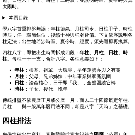
遁、日柱六十甲子、時柱十二時辰；並說明時區、夏令時與真
太陽時。
本頁目錄
學八字首重排盤無誤：年柱節氣、月柱司令、日柱甲子、時柱
時辰，任一環節錯位，後續十神與強弱皆偏。下文依序說明各
柱定法；出生地若涉時區、夏令時、經度，須先還原再換算。
四柱八字，即把出生時間拆成四段：
年柱
、
月柱
、
日柱
、
時
柱
。每柱一干一支，合計八字。各柱意義如下：
年柱
：根基、祖輩、大環境，早年運勢亦與之有關
月柱
：父母、兄弟姊妹，中年事業與家庭氛圍
日柱
：論命核心，日干即「我」，全盤圍繞它轉
時柱
：子女、後代、晚年
傳統排盤不依農曆正月或公曆一月，而以二十四節氣定年柱、
月柱——與一般萬年曆用法不同，却是八字「天時」之基礎。
四柱排法
先備準確出生資料，宜取醫院或官方記錄之
陽曆
（公曆）年、