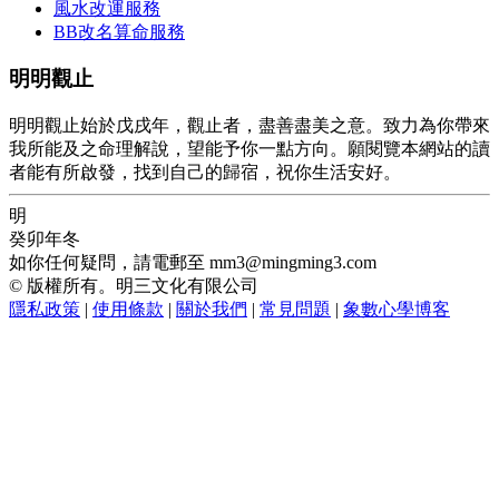
風水改運服務
BB改名算命服務
明明觀止
明明觀止始於戊戌年，觀止者，盡善盡美之意。致力為你帶來
我所能及之命理解說，望能予你一點方向。願閱覽本網站的讀
者能有所啟發，找到自己的歸宿，祝你生活安好。
明
癸卯年冬
如你任何疑問，請電郵至
mm3@mingming3.com
© 版權所有。明三文化有限公司
隱私政策
|
使用條款
|
關於我們
|
常見問題
|
象數心學博客