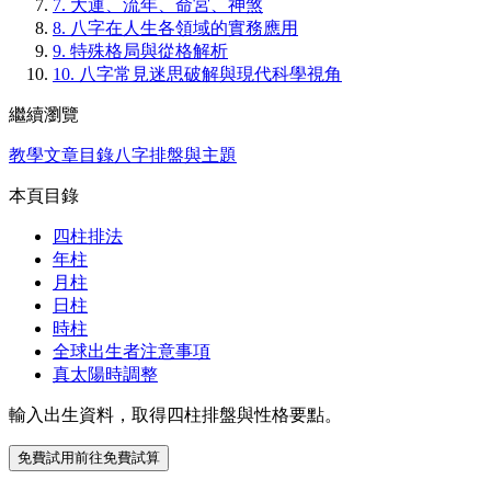
7.
大運、流年、命宮、神煞
8.
八字在人生各領域的實務應用
9.
特殊格局與從格解析
10.
八字常見迷思破解與現代科學視角
繼續瀏覽
教學文章目錄
八字排盤與主題
本頁目錄
四柱排法
年柱
月柱
日柱
時柱
全球出生者注意事項
真太陽時調整
輸入出生資料，取得四柱排盤與性格要點。
免費試用
前往免費試算