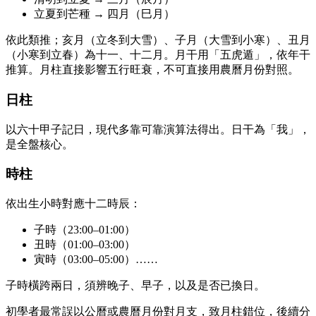
立夏到芒種 → 四月（巳月）
依此類推；亥月（立冬到大雪）、子月（大雪到小寒）、丑月
（小寒到立春）為十一、十二月。月干用「五虎遁」，依年干
推算。月柱直接影響五行旺衰，不可直接用農曆月份對照。
日柱
以六十甲子記日，現代多靠可靠演算法得出。日干為「我」，
是全盤核心。
時柱
依出生小時對應十二時辰：
子時（23:00–01:00）
丑時（01:00–03:00）
寅時（03:00–05:00）……
子時橫跨兩日，須辨晚子、早子，以及是否已換日。
初學者最常誤以公曆或農曆月份對月支，致月柱錯位，後續分