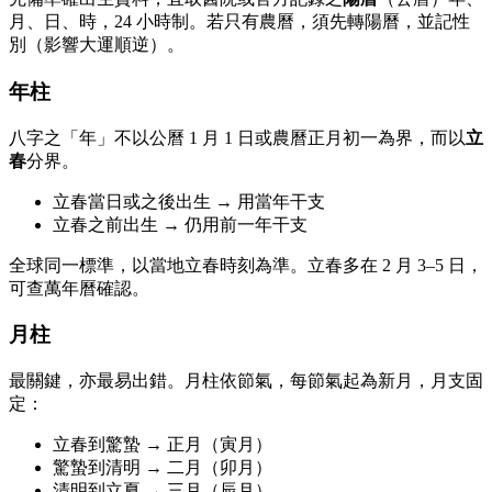
月、日、時，24 小時制。若只有農曆，須先轉陽曆，並記性
別（影響大運順逆）。
年柱
八字之「年」不以公曆 1 月 1 日或農曆正月初一為界，而以
立
春
分界。
立春當日或之後出生 → 用當年干支
立春之前出生 → 仍用前一年干支
全球同一標準，以當地立春時刻為準。立春多在 2 月 3–5 日，
可查萬年曆確認。
月柱
最關鍵，亦最易出錯。月柱依節氣，每節氣起為新月，月支固
定：
立春到驚蟄 → 正月（寅月）
驚蟄到清明 → 二月（卯月）
清明到立夏 → 三月（辰月）