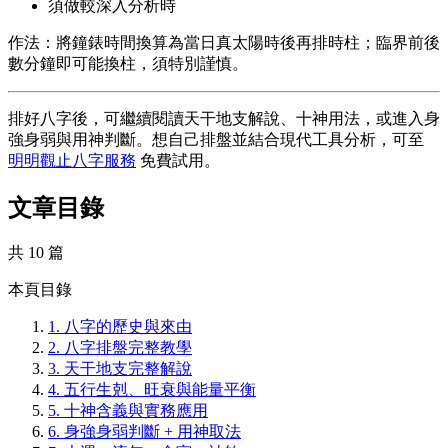
須做較深入分析時
作法：將鐘錶時間換算為當日真太陽時後再排時柱；臨界前後
數分鐘即可能換柱，須特別謹慎。
排好八字後，可繼續閱讀天干地支解說、十神用法，或進入身
強身弱與用神判斷。想自己排盤並結合現代工具分析，可至
明明觀止八字服務
免費試用。
文章目錄
共 10 篇
本頁目錄
1.
八字的歷史與來由
2.
八字排盤完整教學
3.
天干地支完整解說
4.
五行生剋、旺衰與能量平衡
5.
十神含義與實務應用
6.
身強身弱判斷 + 用神取法