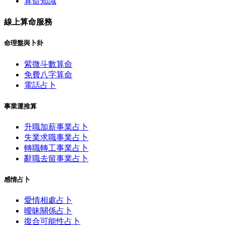
算命知識
線上算命服務
命理盤與卜卦
紫微斗數算命
免費八字算命
電話占卜
事業運推算
升職加薪事業占卜
失業求職事業占卜
轉職轉工事業占卜
辭職去留事業占卜
感情占卜
愛情相處占卜
曖昧關係占卜
復合可能性占卜