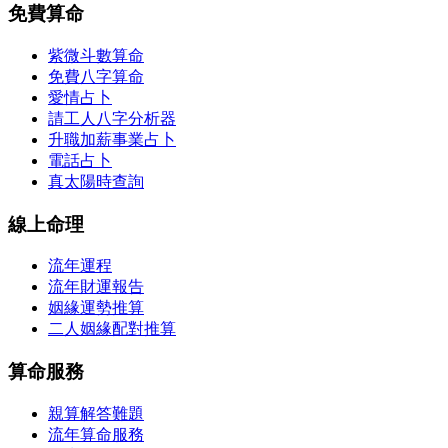
免費算命
紫微斗數算命
免費八字算命
愛情占卜
請工人八字分析器
升職加薪事業占卜
電話占卜
真太陽時查詢
線上命理
流年運程
流年財運報告
姻緣運勢推算
二人姻緣配對推算
算命服務
親算解答難題
流年算命服務