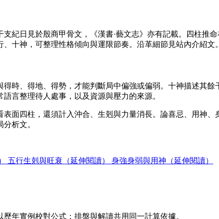
干支紀日見於殷商甲骨文，《漢書·藝文志》亦有記載。四柱推
行、十神，可整理性格傾向與運限節奏。沿革細節見站內介紹文
與得時、得地、得勢，才能判斷局中偏強或偏弱。十神描述其餘
常語言整理待人處事，以及資源與壓力的來源。
看表面四柱，還須計入沖合、生剋與力量消長。論喜忌、用神、
局分析文。
）
五行生剋與旺衰（延伸閱讀）
身強身弱與用神（延伸閱讀）
以歷年實例校對公式；排盤與解讀共用同一計算依據。