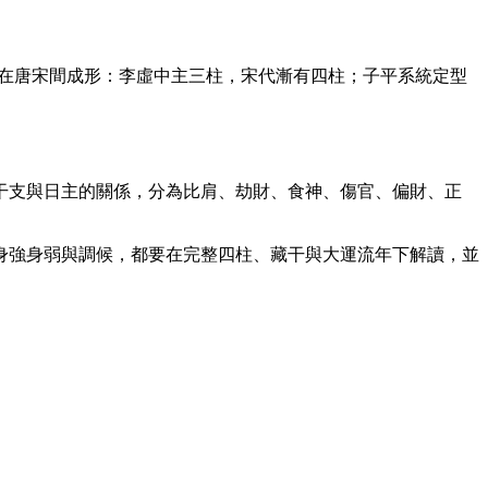
命在唐宋間成形：李虛中主三柱，宋代漸有四柱；子平系統定型
。
干支與日主的關係，分為比肩、劫財、食神、傷官、偏財、正
身強身弱與調候，都要在完整四柱、藏干與大運流年下解讀，並