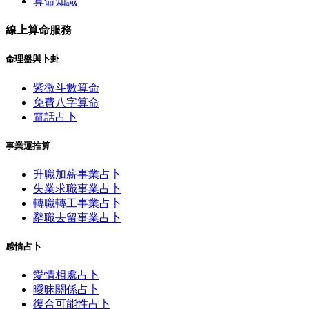
算命知識
線上算命服務
命理盤與卜卦
紫微斗數算命
免費八字算命
電話占卜
事業運推算
升職加薪事業占卜
失業求職事業占卜
轉職轉工事業占卜
辭職去留事業占卜
感情占卜
愛情相處占卜
曖昧關係占卜
復合可能性占卜