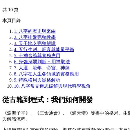
共 10 篇
本頁目錄
1.
八字的歷史與來由
2.
八字排盤完整教學
3.
天干地支完整解說
4.
五行生剋、旺衰與能量平衡
5.
十神含義與實務應用
6.
身強身弱判斷 + 用神取法
7.
大運、流年、命宮、神煞
8.
八字在人生各領域的實務應用
9.
特殊格局與從格解析
10.
八字常見迷思破解與現代科學視角
從古籍到程式：我們如何開發
《淵海子平》、《三命通會》、《滴天髓》等書中的格局、生
與解讀流程。
上線後持續以實例交叉校驗，調整公式權重與例外處理；本頁