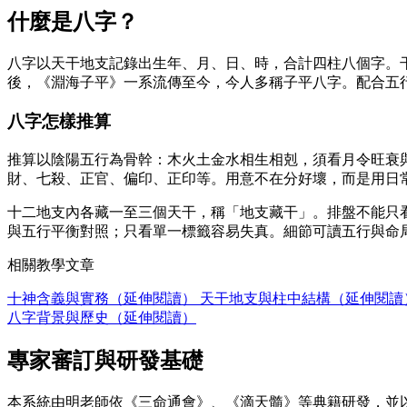
什麼是八字？
八字以天干地支記錄出生年、月、日、時，合計四柱八個字。
後，《淵海子平》一系流傳至今，今人多稱子平八字。配合五
八字怎樣推算
推算以陰陽五行為骨幹：木火土金水相生相剋，須看月令旺衰
財、七殺、正官、偏印、正印等。用意不在分好壞，而是用日
十二地支內各藏一至三個天干，稱「地支藏干」。排盤不能只
與五行平衡對照；只看單一標籤容易失真。細節可讀五行與命
相關教學文章
十神含義與實務（延伸閱讀）
天干地支與柱中結構（延伸閱讀
八字背景與歷史（延伸閱讀）
專家審訂與研發基礎
本系統由明老師依《三命通會》、《滴天髓》等典籍研發，並