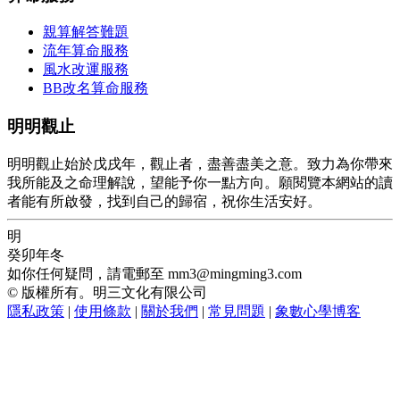
親算解答難題
流年算命服務
風水改運服務
BB改名算命服務
明明觀止
明明觀止始於戊戌年，觀止者，盡善盡美之意。致力為你帶來
我所能及之命理解說，望能予你一點方向。願閱覽本網站的讀
者能有所啟發，找到自己的歸宿，祝你生活安好。
明
癸卯年冬
如你任何疑問，請電郵至
mm3@mingming3.com
© 版權所有。明三文化有限公司
隱私政策
|
使用條款
|
關於我們
|
常見問題
|
象數心學博客