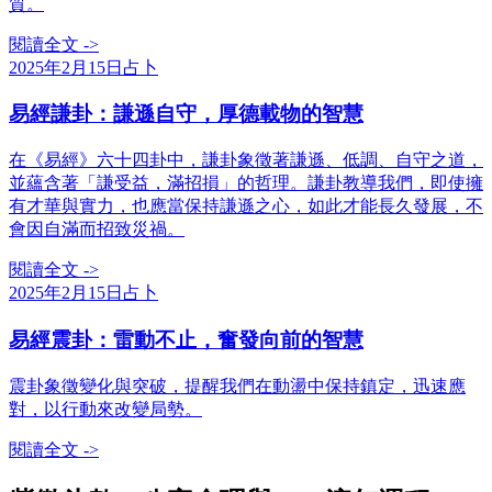
質。
閱讀全文
->
2025年2月15日
占卜
易經謙卦：謙遜自守，厚德載物的智慧
在《易經》六十四卦中，謙卦象徵著謙遜、低調、自守之道，
並蘊含著「謙受益，滿招損」的哲理。謙卦教導我們，即使擁
有才華與實力，也應當保持謙遜之心，如此才能長久發展，不
會因自滿而招致災禍。
閱讀全文
->
2025年2月15日
占卜
易經震卦：雷動不止，奮發向前的智慧
震卦象徵變化與突破，提醒我們在動盪中保持鎮定，迅速應
對，以行動來改變局勢。
閱讀全文
->