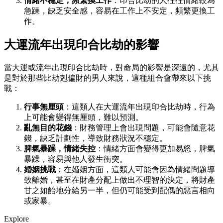
情緒不穩定，頻繁換工作
：印合比劫的人往往情緒較為
急躁，缺乏安全感，容易在工作上不安定，頻繁更換工
作。
大運流年出現印合比劫的影響
當大運或流年出現印合比劫時，對命局的影響是深遠的，尤其
是對於那些比劫剋偏財的男人來說，這種組合會帶來以下挑
戰：
行事無厘頭
：這類人在大運流年出現印合比劫時，行為
上可能會變得無厘頭，難以預測。
亂無目的花錢
：財務管理上會出現問題，可能會隨意花
錢，缺乏計劃性，導致財務狀況不穩定。
脾氣暴躁，情緒失控
：情緒方面會變得更加易怒，脾氣
暴躁，容易與他人發生衝突。
婚姻挑戰
：在婚姻方面，這類人可能會因為情緒問題導
致離婚，甚至在財產分配上做出不理智的決定，將財產
甘之如飴地分給另一半，但仍可能受到配偶的惡言相向
或家暴。
Explore