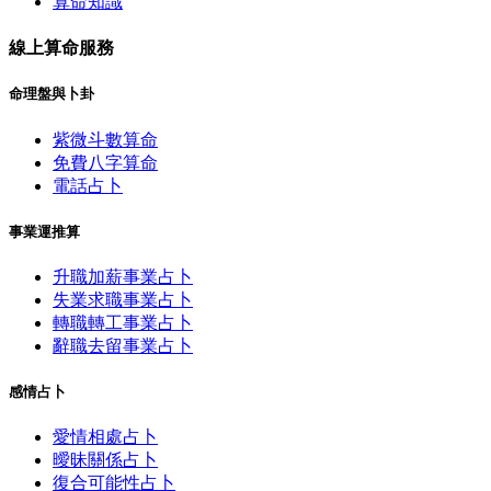
算命知識
線上算命服務
命理盤與卜卦
紫微斗數算命
免費八字算命
電話占卜
事業運推算
升職加薪事業占卜
失業求職事業占卜
轉職轉工事業占卜
辭職去留事業占卜
感情占卜
愛情相處占卜
曖昧關係占卜
復合可能性占卜