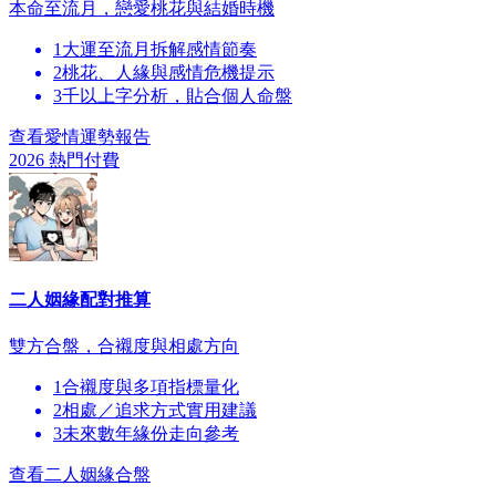
本命至流月，戀愛桃花與結婚時機
1
大運至流月拆解感情節奏
2
桃花、人緣與感情危機提示
3
千以上字分析，貼合個人命盤
查看愛情運勢報告
2026 熱門
付費
二人姻緣配對推算
雙方合盤，合襯度與相處方向
1
合襯度與多項指標量化
2
相處／追求方式實用建議
3
未來數年緣份走向參考
查看二人姻緣合盤