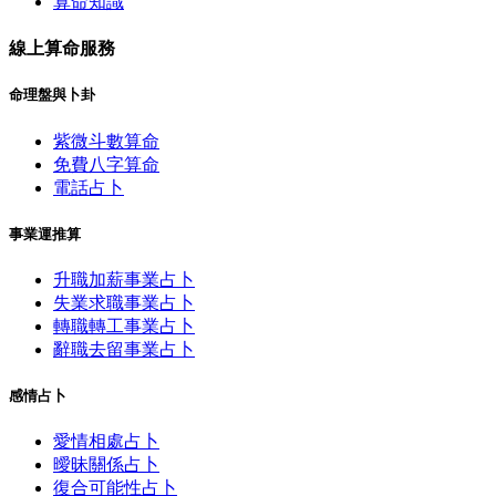
算命知識
線上算命服務
命理盤與卜卦
紫微斗數算命
免費八字算命
電話占卜
事業運推算
升職加薪事業占卜
失業求職事業占卜
轉職轉工事業占卜
辭職去留事業占卜
感情占卜
愛情相處占卜
曖昧關係占卜
復合可能性占卜