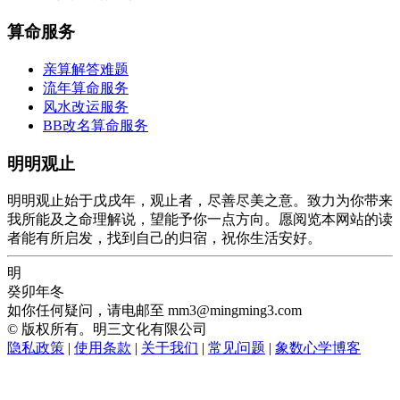
算命服务
亲算解答难题
流年算命服务
风水改运服务
BB改名算命服务
明明观止
明明观止始于戊戌年，观止者，尽善尽美之意。致力为你带来
我所能及之命理解说，望能予你一点方向。愿阅览本网站的读
者能有所启发，找到自己的归宿，祝你生活安好。
明
癸卯年冬
如你任何疑问，请电邮至
mm3@mingming3.com
© 版权所有。明三文化有限公司
隐私政策
|
使用条款
|
关于我们
|
常见问题
|
象数心学博客