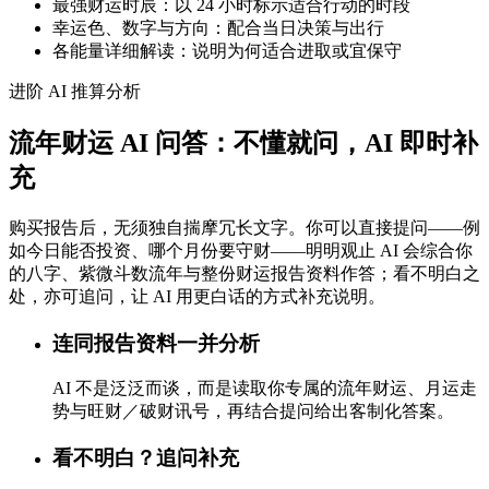
最强财运时辰：以 24 小时标示适合行动的时段
幸运色、数字与方向：配合当日决策与出行
各能量详细解读：说明为何适合进取或宜保守
进阶 AI 推算分析
流年财运 AI 问答：不懂就问，AI 即时补
充
购买报告后，无须独自揣摩冗长文字。你可以直接提问——例
如今日能否投资、哪个月份要守财——明明观止 AI 会综合你
的八字、紫微斗数流年与整份财运报告资料作答；看不明白之
处，亦可追问，让 AI 用更白话的方式补充说明。
连同报告资料一并分析
AI 不是泛泛而谈，而是读取你专属的流年财运、月运走
势与旺财／破财讯号，再结合提问给出客制化答案。
看不明白？追问补充