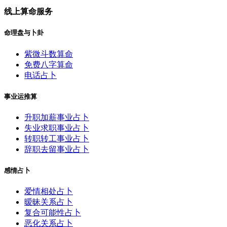
线上算命服务
命理盘与卜卦
紫微斗数算命
免费八字算命
电话占卜
事业运推算
升职加薪事业占卜
失业求职事业占卜
转职转工事业占卜
辞职去留事业占卜
感情占卜
爱情相处占卜
暧昧关系占卜
复合可能性占卜
恶化关系占卜