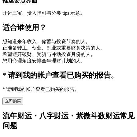
催运要点界面
开运三宝、贵人指引与分类 tips 示意。
适合谁使用？
想知道来年收入、储蓄与投资节奏的人。
正准备转工、创业、副业或重要财务决策的人。
希望避开破财、受骗与冲动投资月份的人。
想用命理角度安排全年理财计划的人。
* 请到我的帐户查看已购买的报告。
* 请到我的帐户查看已购买的报告。
立即购买
流年财运・八字财运・紫微斗数财运常见
问题