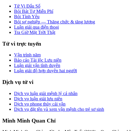
Tử Vi Đẩu Số
Bói Bát Tự Miễn Phí
Bói Tình Yêu
Bói sự nghiệp — Thăng chức & tăng lương
Luận giải qua điện thoại
Tra Giờ Mặt Trời Thật
Tử vi trực tuyến
Vận trình năm
Báo cáo Tài lộc Lưu niên
Luận giải vận tình duyên
Luận giải độ hợp duyên hai người
Dịch vụ tử vi
Dịch vụ luận giải mệnh lý cá nhân
Dịch vụ luận giải lưu niên
Dịch vụ phong thủy cải vận
Dịch vụ đặt tên và xem vận mệnh cho trẻ sơ sinh
Minh Minh Quan Chỉ