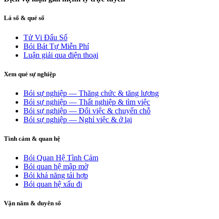
Lá số & quẻ số
Tử Vi Đẩu Số
Bói Bát Tự Miễn Phí
Luận giải qua điện thoại
Xem quẻ sự nghiệp
Bói sự nghiệp — Thăng chức & tăng lương
Bói sự nghiệp — Thất nghiệp & tìm việc
Bói sự nghiệp — Đổi việc & chuyển chỗ
Bói sự nghiệp — Nghỉ việc & ở lại
Tình cảm & quan hệ
Bói Quan Hệ Tình Cảm
Bói quan hệ mập mờ
Bói khả năng tái hợp
Bói quan hệ xấu đi
Vận năm & duyên số