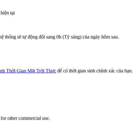
hiện tại
ệ thống sẽ tự động đổi sang 0h (Tý sáng) của ngày hôm sau.
nh Thời Gian Mặt Trời Thực
để có thời gian sinh chính xác của bạn.
 for other commercial use.