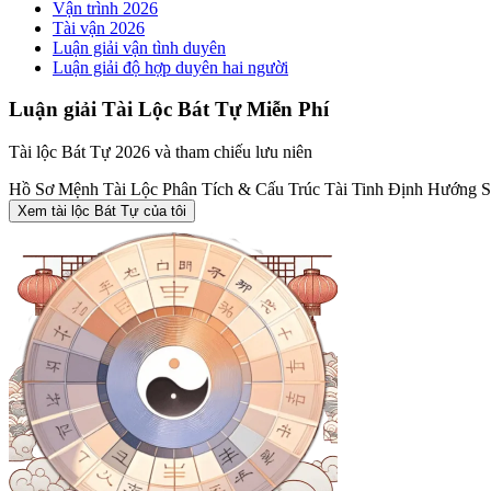
Vận trình 2026
Tài vận 2026
Luận giải vận tình duyên
Luận giải độ hợp duyên hai người
Luận giải Tài Lộc Bát Tự Miễn Phí
Tài lộc Bát Tự 2026 và tham chiếu lưu niên
Hồ Sơ Mệnh Tài Lộc
Phân Tích & Cấu Trúc Tài Tinh
Định Hướng Sự
Xem tài lộc Bát Tự của tôi