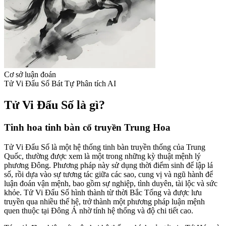
Cơ sở luận đoán
Tử Vi Đẩu Số
Bát Tự
Phân tích AI
Tử Vi Đẩu Số là gì?
Tinh hoa tinh bàn cổ truyền Trung Hoa
Tử Vi Đẩu Số là một hệ thống tinh bàn truyền thống của Trung
Quốc, thường được xem là một trong những kỳ thuật mệnh lý
phương Đông. Phương pháp này sử dụng thời điểm sinh để lập lá
số, rồi dựa vào sự tương tác giữa các sao, cung vị và ngũ hành để
luận đoán vận mệnh, bao gồm sự nghiệp, tình duyên, tài lộc và sức
khỏe. Tử Vi Đẩu Số hình thành từ thời Bắc Tống và được lưu
truyền qua nhiều thế hệ, trở thành một phương pháp luận mệnh
quen thuộc tại Đông Á nhờ tính hệ thống và độ chi tiết cao.