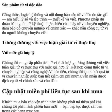
Sản phẩm tử vi độc đáo
Công thức, logic hệ thống và nội dung báo cáo tử vi đều do tác giả
— am hiểu lý số và lập trình — thiết kế và viết. Phương pháp dự
đoán bắt nguồn từ kỹ thuật thực chiến của thầy tử vi chuyên nghiệp,
đảm bảo độ chuyên nghiệp và chính xác — khác hẳn công cụ tử vi
do người không chuyên viết.
Tương đương với việc luận giải tử vi thực thụ
Với mức giá hợp lý
Chúng tôi cung cấp phân tích tử vi chất lượng tương đương với việc
luận giải tử vi thực thụ với mức giá hợp lý. Kết hợp công thức tử vi
chuyên nghiệp và công nghệ AI tiên tiến, chúng tôi tạo ra kết quả tử
vi chuyên nghiệp giúp bạn tiết kiệm chi phí nhưng vẫn nhận được
dịch vụ tử vi chính xác và chu đáo.
Cập nhật miễn phí liên tục sau khi mua
Khách mua báo cáo vận trình năm không phải trả thêm phí khi
chúng tôi phát hành phiên bản mới — bạn tiếp tục được cải tiến
trong các hạng mục sau.