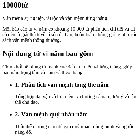
10000
từ
Vận mệnh sự nghiệp, tài lộc và vận mệnh từng tháng!
Mỗi báo cáo tử vi năm có khoảng 10,000 từ phân tích chi tiết và tất
cả đều là giải thích về lá số của bạn, hoàn toàn không giống như các
sách vận mệnh thông thường.
Nội dung tử vi năm bao gồm
Chín khối nội dung từ mệnh cục đến lưu niên và từng tháng, giúp
bạn nắm trọng tâm cả năm và theo tháng.
1. Phân tích vận mệnh tổng thể năm
Tổng hợp đại vận và lưu niên: xu hướng cả năm, lưu ý và tâm
thế chủ đạo.
2. Vận mệnh quý nhân năm
Thời điểm trong năm dễ gặp quý nhân, đồng minh và người
nâng đỡ.