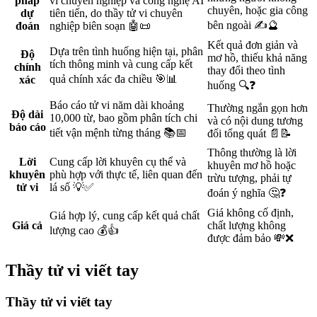
pháp
vi chuyên nghiệp và công nghệ AI
chuyên, hoặc gia công
dự
tiên tiến, do thầy tử vi chuyên
bên ngoài ✍️🔮
đoán
nghiệp biên soạn 🤖📜
Kết quả đơn giản và
Dựa trên tình huống hiện tại, phân
Độ
mơ hồ, thiếu khả năng
tích thông minh và cung cấp kết
chính
thay đổi theo tình
quả chính xác đa chiều 🎯📊
xác
huống 🔍❓
Báo cáo tử vi năm dài khoảng
Thường ngắn gọn hơn
Độ dài
10,000 từ, bao gồm phân tích chi
và có nội dung tương
báo cáo
tiết vận mệnh từng tháng 📚📅
đối tổng quát 📄📝
Thông thường là lời
Lời
Cung cấp lời khuyên cụ thể và
khuyên mơ hồ hoặc
khuyên
phù hợp với thực tế, liên quan đến
trừu tượng, phải tự
tử vi
lá số 💡✅
đoán ý nghĩa 🤔❓
Giá không cố định,
Giá hợp lý, cung cấp kết quả chất
Giá cả
chất lượng không
lượng cao 💰👍
được đảm bảo 💸❌
Thầy tử vi viết tay
Thầy tử vi viết tay