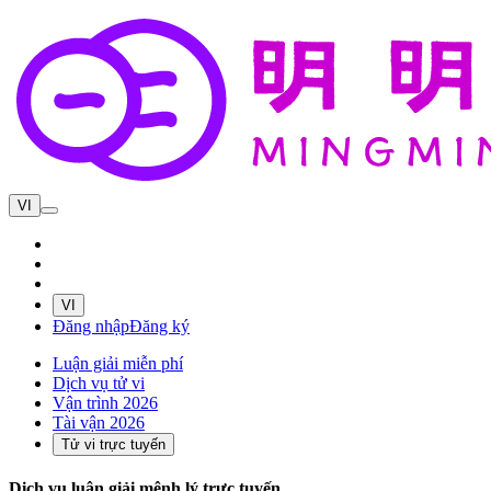
VI
VI
Đăng nhập
Đăng ký
Luận giải miễn phí
Dịch vụ tử vi
Vận trình 2026
Tài vận 2026
Tử vi trực tuyến
Dịch vụ luận giải mệnh lý trực tuyến