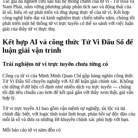
Tác giả đã nghiên cứu sâu hai hệ thống chính của tử vi - Tứ Hóa và
Nam Phái, nắm vững phương pháp phân tích sao và động thái của
lá số, hiểu rõ sự phát triển và ứng dụng thực tế của tử vi. Kết hợp
công nghệ hiện đại và kinh nghiệm thực chiến nhiều năm, chúng tôi
phát triển một hệ thống tử vi trực tuyến có thể so sánh với việc luận
giải của thầy tử vi thực thụ.
Kết hợp AI và công thức Tử Vi Đẩu Số để
luận giải vận trình
Trải nghiệm tử vi trực tuyến chưa từng có
Công cụ tử vi của Minh Minh Quan Chỉ gộp hàng nghìn công thức
Tử Vi Đẩu Số chuyên nghiệp với AI để luận giải chính xác. Không
chỉ dừng ở dữ liệu cố định như nhiều dịch vụ trực tuyến — chúng
tôi đặt tiêu chuẩn cao hơn để kết quả gần với thầy xem thật, giá vẫn
hợp lý.
Tử vi trực tuyến AI bao gồm vận mệnh sự nghiệp, tài lộc và tài
chính đặc biệt, với logic tính toán linh hoạt, phản hồi sự độc đáo của
mỗi lá số và đưa ra những lời khuyên chính xác phù hợp với bạn.
Mỗi báo cáo tử vi năm đều có