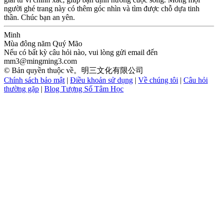
người ghé trang này có thêm góc nhìn và tìm được chỗ dựa tinh
thần. Chúc bạn an yên.
Minh
Mùa đông năm Quý Mão
Nếu có bất kỳ câu hỏi nào, vui lòng gửi email đến
mm3@mingming3.com
© Bản quyền thuộc về。明三文化有限公司
Chính sách bảo mật
|
Điều khoản sử dụng
|
Về chúng tôi
|
Câu hỏi
thường gặp
|
Blog Tượng Số Tâm Học