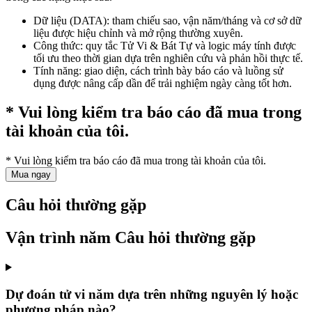
Dữ liệu (DATA): tham chiếu sao, vận năm/tháng và cơ sở dữ
liệu được hiệu chỉnh và mở rộng thường xuyên.
Công thức: quy tắc Tử Vi & Bát Tự và logic máy tính được
tối ưu theo thời gian dựa trên nghiên cứu và phản hồi thực tế.
Tính năng: giao diện, cách trình bày báo cáo và luồng sử
dụng được nâng cấp dần để trải nghiệm ngày càng tốt hơn.
* Vui lòng kiểm tra báo cáo đã mua trong
tài khoản của tôi.
* Vui lòng kiểm tra báo cáo đã mua trong tài khoản của tôi.
Mua ngay
Câu hỏi thường gặp
Vận trình năm Câu hỏi thường gặp
Dự đoán tử vi năm dựa trên những nguyên lý hoặc
phương pháp nào?