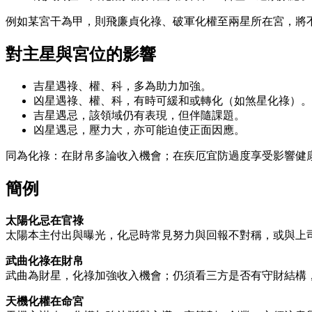
例如某宮干為甲，則飛廉貞化祿、破軍化權至兩星所在宮，將
對主星與宮位的影響
吉星遇祿、權、科，多為助力加強。
凶星遇祿、權、科，有時可緩和或轉化（如煞星化祿）。
吉星遇忌，該領域仍有表現，但伴隨課題。
凶星遇忌，壓力大，亦可能迫使正面因應。
同為化祿：在財帛多論收入機會；在疾厄宜防過度享受影響健
簡例
太陽化忌在官祿
太陽本主付出與曝光，化忌時常見努力與回報不對稱，或與上
武曲化祿在財帛
武曲為財星，化祿加強收入機會；仍須看三方是否有守財結構
天機化權在命宮