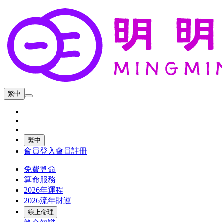
繁中
繁中
會員登入
會員註冊
免費算命
算命服務
2026年運程
2026流年財運
線上命理