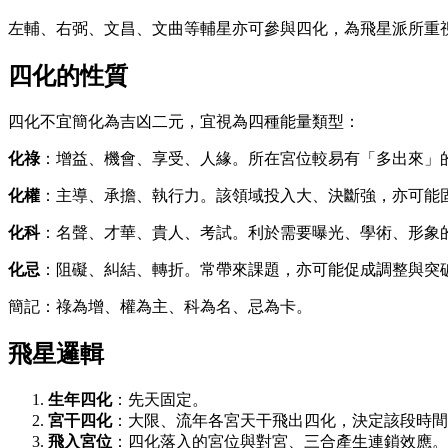
左輔、右弼、文昌、文曲等輔星亦可參與四化，為飛星派所重
四化的性質
四化不宜簡化為吉凶二元，宜視為四種能量類型：
化祿
：增益、機會、享受、人緣。所在宮位較易有「多出來」
化權
：主導、承擔、執行力。該領域投入大、決斷強，亦可能
化科
：名聲、才華、貴人、考試。利於需要曝光、學術、形象
化忌
：阻礙、糾結、轉折。常帶來課題，亦可能促成調整與突
簡記：祿為增、權為主、科為名、忌為卡。
飛星邏輯
生年四化
：先天固定。
宮干四化
：大限、流年各宮天干飛出四化，決定該段時間
飛入宮位
：四化落入的宮位與對宮、三合產生連鎖效應。