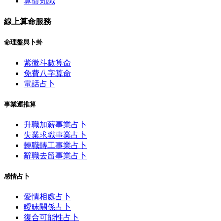
算命知識
線上算命服務
命理盤與卜卦
紫微斗數算命
免費八字算命
電話占卜
事業運推算
升職加薪事業占卜
失業求職事業占卜
轉職轉工事業占卜
辭職去留事業占卜
感情占卜
愛情相處占卜
曖昧關係占卜
復合可能性占卜