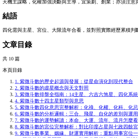
天機主謀略，化權加強決斷與主導，宜策劃、創業；亦須注意
結語
四化需與主星、宮位、大限流年合看，並對照實際經歷累積判
文章目錄
共 10 篇
本頁目錄
1.
紫微斗數的歷史起源與發展：從星命演化到現代整合
2.
紫微斗數的虛星概念與天文對照
3.
紫微斗數排盤全指南：14主星、六吉六煞星、四化系
4.
紫微斗數十四主星類型與意思
5.
紫微斗數四化意思完整解析：化祿、化權、化科、化忌
6.
紫微斗數的分析邏輯：三合、飛星、自化的差別與運用
7.
紫微斗數的運勢解讀：本命、大運、流年、流月怎麼看
8.
紫微斗數的宮位完整解析：對比印度占星與七政四餘宮
9.
紫微斗數事業、姻緣、財運實用解析：重點用事宮位一