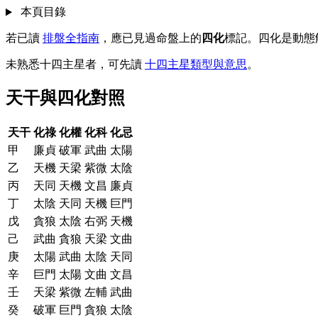
本頁目錄
若已讀
排盤全指南
，應已見過命盤上的
四化
標記。四化是動態
未熟悉十四主星者，可先讀
十四主星類型與意思
。
天干與四化對照
天干
化祿
化權
化科
化忌
甲
廉貞
破軍
武曲
太陽
乙
天機
天梁
紫微
太陰
丙
天同
天機
文昌
廉貞
丁
太陰
天同
天機
巨門
戊
貪狼
太陰
右弼
天機
己
武曲
貪狼
天梁
文曲
庚
太陽
武曲
太陰
天同
辛
巨門
太陽
文曲
文昌
壬
天梁
紫微
左輔
武曲
癸
破軍
巨門
貪狼
太陰