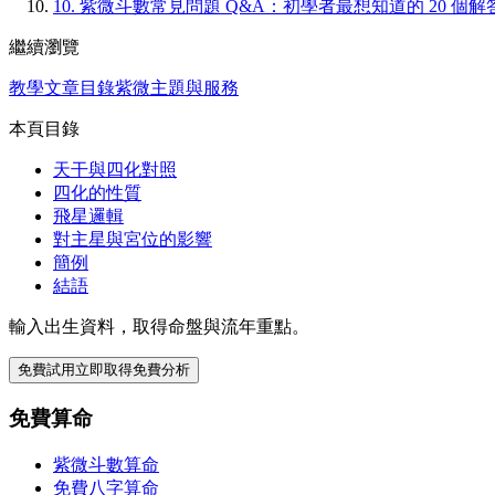
10.
紫微斗數常見問題 Q&A：初學者最想知道的 20 個解
繼續瀏覽
教學文章目錄
紫微主題與服務
本頁目錄
天干與四化對照
四化的性質
飛星邏輯
對主星與宮位的影響
簡例
結語
輸入出生資料，取得命盤與流年重點。
免費試用
立即取得免費分析
免費算命
紫微斗數算命
免費八字算命