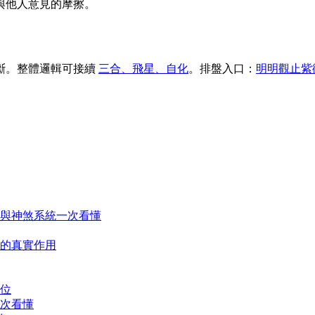
與他人意見的摩擦。
斷。整體邏輯可接續
三合、飛星、自化
。排盤入口：
明明觀止紫
統與神煞系統一次看懂
的真實作用
位
次看懂