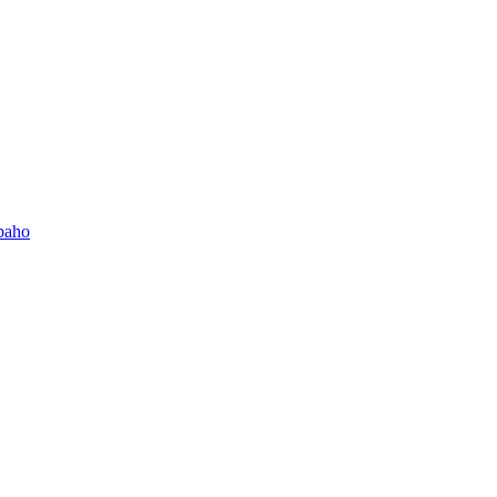
abaho