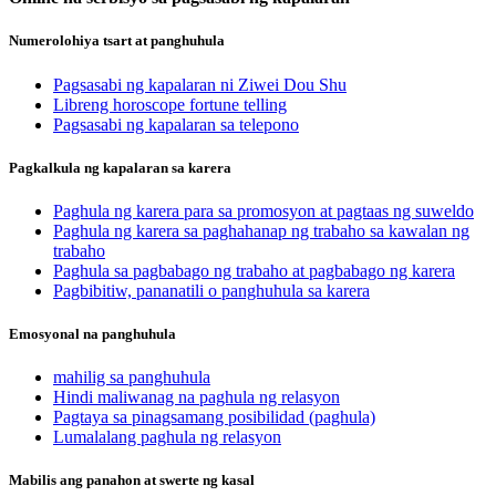
Numerolohiya tsart at panghuhula
Pagsasabi ng kapalaran ni Ziwei Dou Shu
Libreng horoscope fortune telling
Pagsasabi ng kapalaran sa telepono
Pagkalkula ng kapalaran sa karera
Paghula ng karera para sa promosyon at pagtaas ng suweldo
Paghula ng karera sa paghahanap ng trabaho sa kawalan ng
trabaho
Paghula sa pagbabago ng trabaho at pagbabago ng karera
Pagbibitiw, pananatili o panghuhula sa karera
Emosyonal na panghuhula
mahilig sa panghuhula
Hindi maliwanag na paghula ng relasyon
Pagtaya sa pinagsamang posibilidad (paghula)
Lumalalang paghula ng relasyon
Mabilis ang panahon at swerte ng kasal