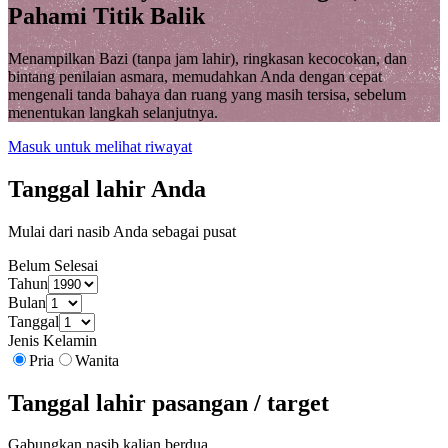
Pahami Titik Balik
Menampilkan Bazi (tanpa jam lahir), ringkasan kecocokan, dan
bintang penilaian asmara, memudahkan Anda dengan cepat
mengenali tanda bahaya dan ruang yang masih tersisa, sebelum
menentukan langkah selanjutnya.
Masuk untuk melihat riwayat
Tanggal lahir Anda
Mulai dari nasib Anda sebagai pusat
Belum Selesai
Tahun
Bulan
Tanggal
Jenis Kelamin
Pria
Wanita
Tanggal lahir pasangan / target
Gabungkan nasib kalian berdua