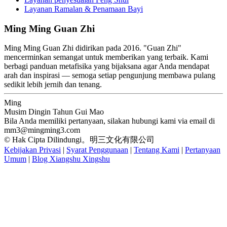
Layanan Ramalan & Penamaan Bayi
Ming Ming Guan Zhi
Ming Ming Guan Zhi didirikan pada 2016. "Guan Zhi"
mencerminkan semangat untuk memberikan yang terbaik. Kami
berbagi panduan metafisika yang bijaksana agar Anda mendapat
arah dan inspirasi — semoga setiap pengunjung membawa pulang
sedikit lebih jernih dan tenang.
Ming
Musim Dingin Tahun Gui Mao
Bila Anda memiliki pertanyaan, silakan hubungi kami via email di
mm3@mingming3.com
© Hak Cipta Dilindungi。明三文化有限公司
Kebijakan Privasi
|
Syarat Penggunaan
|
Tentang Kami
|
Pertanyaan
Umum
|
Blog Xiangshu Xingshu