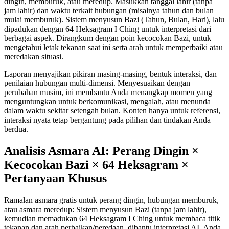
dingin, memburuk, atau meredup. Masukkan tanggal lahir (tanpa
jam lahir) dan waktu terkait hubungan (misalnya tahun dan bulan
mulai memburuk). Sistem menyusun Bazi (Tahun, Bulan, Hari), lalu
dipadukan dengan 64 Heksagram I Ching untuk interpretasi dari
berbagai aspek. Dirangkum dengan poin kecocokan Bazi, untuk
mengetahui letak tekanan saat ini serta arah untuk memperbaiki atau
meredakan situasi.
Laporan menyajikan pikiran masing-masing, bentuk interaksi, dan
penilaian hubungan multi-dimensi. Menyesuaikan dengan
perubahan musim, ini membantu Anda menangkap momen yang
menguntungkan untuk berkomunikasi, mengalah, atau menunda
dalam waktu sekitar setengah bulan. Konten hanya untuk referensi,
interaksi nyata tetap bergantung pada pilihan dan tindakan Anda
berdua.
Analisis Asmara AI: Perang Dingin ×
Kecocokan Bazi × 64 Heksagram ×
Pertanyaan Khusus
Ramalan asmara gratis untuk perang dingin, hubungan memburuk,
atau asmara meredup: Sistem menyusun Bazi (tanpa jam lahir),
kemudian memadukan 64 Heksagram I Ching untuk membaca titik
tekanan dan arah perbaikan/peredaan, dibantu interpretasi AI. Anda