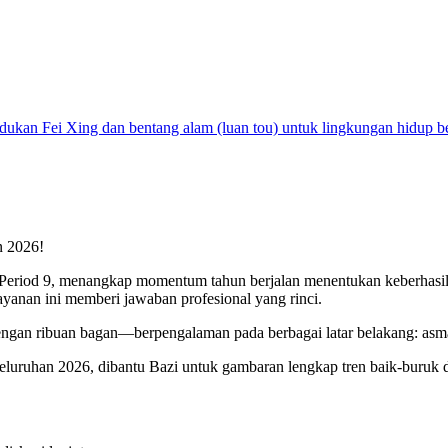
dukan Fei Xing dan bentang alam (luan tou) untuk lingkungan hidup be
n 2026!
 Period 9, menangkap momentum tahun berjalan menentukan keberhasilan
anan ini memberi jawaban profesional yang rinci.
engan ribuan bagan—berpengalaman pada berbagai latar belakang: asmar
uruhan 2026, dibantu Bazi untuk gambaran lengkap tren baik-buruk di