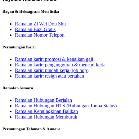
Bagan & Heksagram Metafisika
Ramalan Zi Wei Dou Shu
Ramalan Bazi Gratis
Ramalan Nomor Telepon
Peruntungan Karir
Ramalan karir: promosi & kenaikan gaji
Ramalan karir: pengangguran & mencari kerja
Ramalan karir: pindah kerja (job hop)
Ramalan karir: resign atau bertahan
Ramalan Asmara
Ramalan Hubungan Berjalan
Ramalan Hubungan HTS (Hubungan Tanpa Status)
Ramalan Kemungkinan Balikan
Ramalan Hubungan Memburuk
Peruntungan Tahunan & Asmara