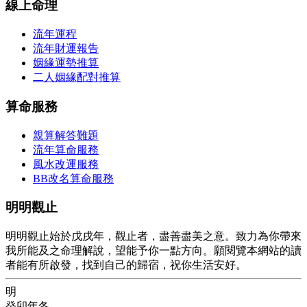
線上命理
流年運程
流年財運報告
姻緣運勢推算
二人姻緣配對推算
算命服務
親算解答難題
流年算命服務
風水改運服務
BB改名算命服務
明明觀止
明明觀止始於戊戌年，觀止者，盡善盡美之意。致力為你帶來
我所能及之命理解說，望能予你一點方向。願閱覽本網站的讀
者能有所啟發，找到自己的歸宿，祝你生活安好。
明
癸卯年冬