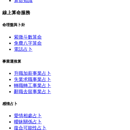
算命知識
線上算命服務
命理盤與卜卦
紫微斗數算命
免費八字算命
電話占卜
事業運推算
升職加薪事業占卜
失業求職事業占卜
轉職轉工事業占卜
辭職去留事業占卜
感情占卜
愛情相處占卜
曖昧關係占卜
復合可能性占卜