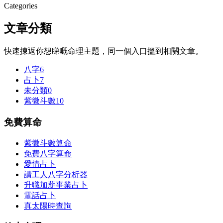
Categories
文章分類
快速揀返你想睇嘅命理主題，同一個入口搵到相關文章。
八字
6
占卜
7
未分類
0
紫微斗數
10
免費算命
紫微斗數算命
免費八字算命
愛情占卜
請工人八字分析器
升職加薪事業占卜
電話占卜
真太陽時查詢