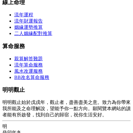
線上命理
流年運程
流年財運報告
姻緣運勢推算
二人姻緣配對推算
算命服務
親算解答難題
流年算命服務
風水改運服務
BB改名算命服務
明明觀止
明明觀止始於戊戌年，觀止者，盡善盡美之意。致力為你帶來
我所能及之命理解說，望能予你一點方向。願閱覽本網站的讀
者能有所啟發，找到自己的歸宿，祝你生活安好。
明
癸卯年冬