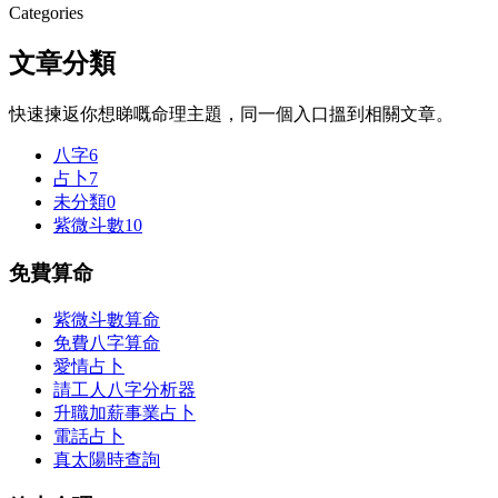
Categories
文章分類
快速揀返你想睇嘅命理主題，同一個入口搵到相關文章。
八字
6
占卜
7
未分類
0
紫微斗數
10
免費算命
紫微斗數算命
免費八字算命
愛情占卜
請工人八字分析器
升職加薪事業占卜
電話占卜
真太陽時查詢