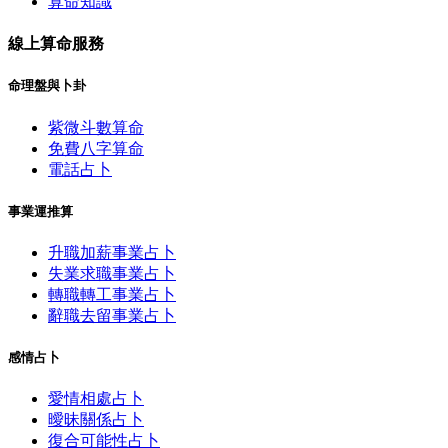
算命知識
線上算命服務
命理盤與卜卦
紫微斗數算命
免費八字算命
電話占卜
事業運推算
升職加薪事業占卜
失業求職事業占卜
轉職轉工事業占卜
辭職去留事業占卜
感情占卜
愛情相處占卜
曖昧關係占卜
復合可能性占卜