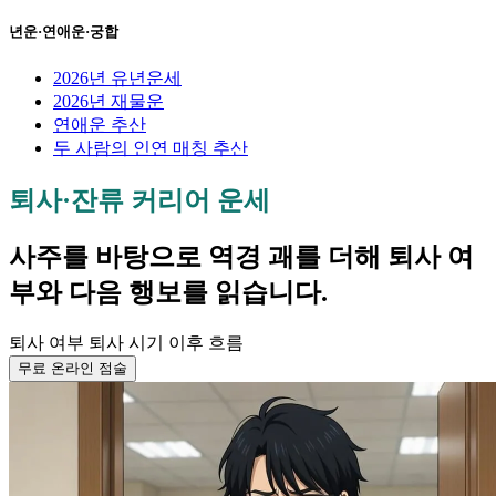
년운·연애운·궁합
2026년 유년운세
2026년 재물운
연애운 추산
두 사람의 인연 매칭 추산
퇴사·잔류 커리어 운세
사주를 바탕으로 역경 괘를 더해 퇴사 여
부와 다음 행보를 읽습니다.
퇴사 여부
퇴사 시기
이후 흐름
무료 온라인 점술