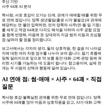
추산 기반
사주
64괘
AI 분석
짝사랑, 서로 호감이 오가는 단계, 관계가 애매할 때를 위한 무
료 연애 점입니다. 양쪽 생년월일(출생 시각 불필요)과 관계에
해당하는 연·월만 입력하면, 먼저 양쪽의 사주(연·월·일 기둥)
를 세우고 역경 64괘로 다각도 해석을 더하며 사주 궁합 요점
을 함께 반영해, 마음에 둔 상대와의 지금 썸의 리듬과 조심할
점·살려야 할 점을 정리합니다.
보고서에서는 각자의 생각, 둘의 상호작용, 한 걸음 더 나아갈
지에 대한 여러 차원 점수를 나누어 보여 줍니다. 절기 흐름에
맞춰 달라지므로 앞으로 약 보름 동안 대화·고백·관망 등에 유
리한 시기를 가늠하는 데 도움이 됩니다. 참고용이며, 실제 전
개는 두 사람의 선택과 행동에 달려 있습니다.
AI 연애 점: 썸·애매 × 사주 × 64괘 × 직접
질문
짝사랑·호감·불확실한 관계를 위한 무료 연애 점입니다. 양쪽
사주에 64괘를 얹어 마음과 상호작용을 읽고, AI가 대화·고백·