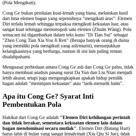
(Pola Mengikuti).
Cong Ge bukan penilaian kuat-lemah yang biasa, melainkan hasil
dari lima elemen bagan yang sepenuhnya "mengikuti arus": Elemen
Diri terlalu lemah sehingga terpaksa mengikuti kekuatan luar, atau
sangat kuat sehingga memonopoli satu elemen (Zhuān Wàng). Pola
semacam ini digambarkan dalam teks kuno "Di Tian Sui" sebagai
"Zhen Cong Tian Xia You Ji Ren" (Berapa banyak orang di dunia
yang memiliki pola mengikuti yang asli/murni), menunjukkan
kelangkaannya yang berharga, namun di sisi lain paling rentan
disalahpahami.
Menguasai perbedaan antara Cong Ge asli dan Cong Ge palsu, tidak
hanya membuat analisis pasang surut Da Yun dan Liu Nian menjadi
lebih akurat, tetapi juga mengungkapkan apakah hidup pemilik
bagan adalah "meminjam kekuatan" atau "tarik-menarik batin".
Apa itu Cong Ge? Syarat Inti
Pembentukan Pola
Hakikat dari Cong Ge adalah
"Elemen Diri kehilangan perintah
dan tidak berakar, sementara kekuatan elemen lain dalam
bagan mendominasi secara mutlak"
. Elemen Diri (Batang Hari)
harus lahir di bulan yang sangat lemah/mati (Xiu Qiu Si Jue), tidak