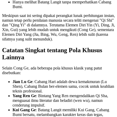
Hanya melihat Batang Langit tanpa memperhatikan Cabang
Bumi.
Meskipun saat ini sering dipakai perangkat lunak perhitungan instan,
namun tetap perlu penilaian manusia secara teliti mengenai "Qi Shi"
dan "Qing Yi" di dalamnya. Terutama Elemen Diri Yin (Yi, Ding, Ji,
Xin, Gui) yang lebih mudah untuk mengikuti (Cong Ge), sementara
Elemen Diri Yang (Jia, Bing, Wu, Geng, Ren) lebih sulit (karena
sifatnya yang sulit menunduk).
Catatan Singkat tentang Pola Khusus
Lainnya
Selain Cong Ge, ada beberapa pola khusus klasik yang patut
disebutkan:
Jian Lu Ge
: Cabang Hari adalah dewa kemakmuran (Lu
Shen), Cabang Bulan ber-elemen sama, cocok untuk keahlian
teknis profesional.
Yang Ren Ge
: Bintang Yang Ren mengendalikan Qi Sha,
menguasai ilmu literatur dan beladiri (wen wu), namun
cenderung impulsif.
Kui Gang Ge
: Batang Langit memiliki Kui Gang, Cabang
Bumi bersatu, melambangkan karakter keras dan tegas,