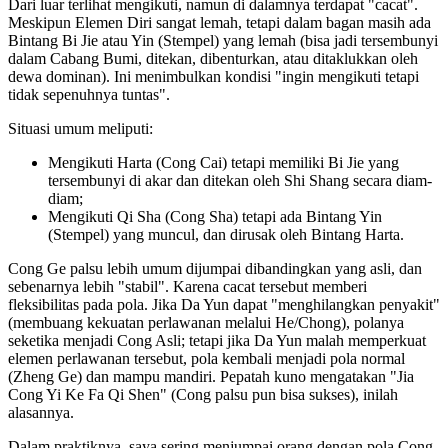
Dari luar terlihat mengikuti, namun di dalamnya terdapat "cacat".
Meskipun Elemen Diri sangat lemah, tetapi dalam bagan masih ada
Bintang Bi Jie atau Yin (Stempel) yang lemah (bisa jadi tersembunyi
dalam Cabang Bumi, ditekan, dibenturkan, atau ditaklukkan oleh
dewa dominan). Ini menimbulkan kondisi "ingin mengikuti tetapi
tidak sepenuhnya tuntas".
Situasi umum meliputi:
Mengikuti Harta (Cong Cai) tetapi memiliki Bi Jie yang
tersembunyi di akar dan ditekan oleh Shi Shang secara diam-
diam;
Mengikuti Qi Sha (Cong Sha) tetapi ada Bintang Yin
(Stempel) yang muncul, dan dirusak oleh Bintang Harta.
Cong Ge palsu lebih umum dijumpai dibandingkan yang asli, dan
sebenarnya lebih "stabil". Karena cacat tersebut memberi
fleksibilitas pada pola. Jika Da Yun dapat "menghilangkan penyakit"
(membuang kekuatan perlawanan melalui He/Chong), polanya
seketika menjadi Cong Asli; tetapi jika Da Yun malah memperkuat
elemen perlawanan tersebut, pola kembali menjadi pola normal
(Zheng Ge) dan mampu mandiri. Pepatah kuno mengatakan "Jia
Cong Yi Ke Fa Qi Shen" (Cong palsu pun bisa sukses), inilah
alasannya.
Dalam praktiknya, saya sering menjumpai orang dengan pola Cong