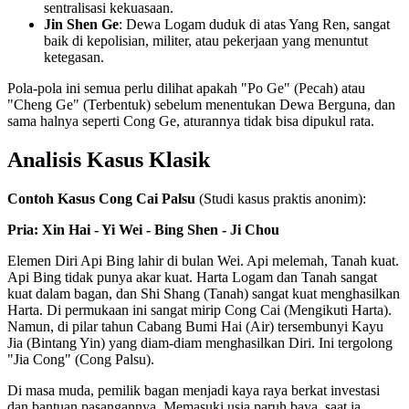
sentralisasi kekuasaan.
Jin Shen Ge
: Dewa Logam duduk di atas Yang Ren, sangat
baik di kepolisian, militer, atau pekerjaan yang menuntut
ketegasan.
Pola-pola ini semua perlu dilihat apakah "Po Ge" (Pecah) atau
"Cheng Ge" (Terbentuk) sebelum menentukan Dewa Berguna, dan
sama halnya seperti Cong Ge, aturannya tidak bisa dipukul rata.
Analisis Kasus Klasik
Contoh Kasus Cong Cai Palsu
(Studi kasus praktis anonim):
Pria: Xin Hai - Yi Wei - Bing Shen - Ji Chou
Elemen Diri Api Bing lahir di bulan Wei. Api melemah, Tanah kuat.
Api Bing tidak punya akar kuat. Harta Logam dan Tanah sangat
kuat dalam bagan, dan Shi Shang (Tanah) sangat kuat menghasilkan
Harta. Di permukaan ini sangat mirip Cong Cai (Mengikuti Harta).
Namun, di pilar tahun Cabang Bumi Hai (Air) tersembunyi Kayu
Jia (Bintang Yin) yang diam-diam menghasilkan Diri. Ini tergolong
"Jia Cong" (Cong Palsu).
Di masa muda, pemilik bagan menjadi kaya raya berkat investasi
dan bantuan pasangannya. Memasuki usia paruh baya, saat ia