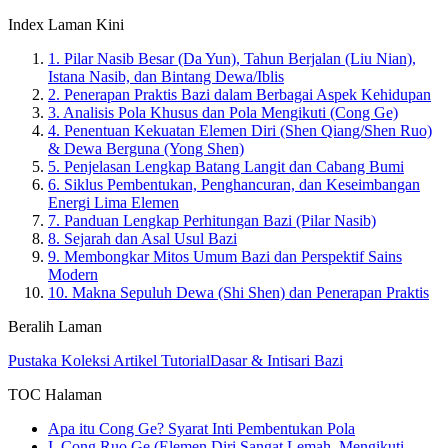
Index Laman Kini
1.
Pilar Nasib Besar (Da Yun), Tahun Berjalan (Liu Nian),
Istana Nasib, dan Bintang Dewa/Iblis
2.
Penerapan Praktis Bazi dalam Berbagai Aspek Kehidupan
3.
Analisis Pola Khusus dan Pola Mengikuti (Cong Ge)
4.
Penentuan Kekuatan Elemen Diri (Shen Qiang/Shen Ruo)
& Dewa Berguna (Yong Shen)
5.
Penjelasan Lengkap Batang Langit dan Cabang Bumi
6.
Siklus Pembentukan, Penghancuran, dan Keseimbangan
Energi Lima Elemen
7.
Panduan Lengkap Perhitungan Bazi (Pilar Nasib)
8.
Sejarah dan Asal Usul Bazi
9.
Membongkar Mitos Umum Bazi dan Perspektif Sains
Modern
10.
Makna Sepuluh Dewa (Shi Shen) dan Penerapan Praktis
Beralih Laman
Pustaka Koleksi Artikel Tutorial
Dasar & Intisari Bazi
TOC Halaman
Apa itu Cong Ge? Syarat Inti Pembentukan Pola
I. Cong Ruo Ge (Elemen Diri Sangat Lemah, Mengikuti