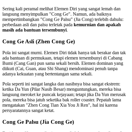
Sering kali peramal melihat Elemen Diri yang sangat lemah dan
langsung menyimpulkan "Cong Ge". Namun, ada baiknya
mempertimbangkan "Cong Ge Palsu" (Jia Cong) terlebih dahulu:
perbedaan asli dan palsu terletak pada
kemurnian dan apakah
masih ada bantuan tersembunyi
.
Cong Ge Asli (Zhen Cong Ge)
Pola ini sangat murni. Elemen Diri tidak hanya tak berakar dan tak
ada bantuan di permukaan, tetapi elemen tersembunyi di Cabang
Bumi (Cang Gan) pun sama sekali bersih. Elemen dominan yang
diikuti (Cai, Guan, atau Shi Shang) mendominasi penuh tanpa
adanya kekuatan yang bertentangan sama sekali.
Pola seperti ini sangat langka dan nasibnya bisa sangat ekstrem:
ketika Da Yun (Pilar Nasib Besar) menguntungkan, mereka bisa
langsung meroket ke puncak kejayaan; tetapi jika Da Yun merusak
pola, mereka bisa jatuh seketika bak roller coaster. Pepatah lama
mengatakan "Zhen Cong Tian Xia You Ji Ren", hal ini karena
persyaratannya sangat ketat.
Cong Ge Palsu (Jia Cong Ge)