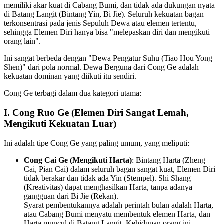
memiliki akar kuat di Cabang Bumi, dan tidak ada dukungan nyata
di Batang Langit (Bintang Yin, Bi Jie). Seluruh kekuatan bagan
terkonsentrasi pada jenis Sepuluh Dewa atau elemen tertentu,
sehingga Elemen Diri hanya bisa "melepaskan diri dan mengikuti
orang lain".
Ini sangat berbeda dengan "Dewa Pengatur Suhu (Tiao Hou Yong
Shen)" dari pola normal. Dewa Berguna dari Cong Ge adalah
kekuatan dominan yang diikuti itu sendiri.
Cong Ge terbagi dalam dua kategori utama:
I. Cong Ruo Ge (Elemen Diri Sangat Lemah,
Mengikuti Kekuatan Luar)
Ini adalah tipe Cong Ge yang paling umum, yang meliputi:
Cong Cai Ge (Mengikuti Harta)
: Bintang Harta (Zheng
Cai, Pian Cai) dalam seluruh bagan sangat kuat, Elemen Diri
tidak berakar dan tidak ada Yin (Stempel). Shi Shang
(Kreativitas) dapat menghasilkan Harta, tanpa adanya
gangguan dari Bi Jie (Rekan).
Syarat pembentukannya adalah perintah bulan adalah Harta,
atau Cabang Bumi menyatu membentuk elemen Harta, dan
Harta muncul di Batang Langit. Kehidupan orang ini