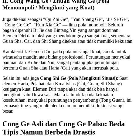
II. Cong Wang Ge / Zhuan Wang Ge (Pola
Memonopoli / Mengikuti yang Kuat)
Juga dikenal sebagai "Qu Zhi Ge", "Yan Shang Ge", "Jia Se Ge",
"Cong Ge Ge", "Run Xia Ge" — lima pola monopoli. Seluruh
bagan dipenuhi Bi Jie dan Bintang Yin yang sangat dominan.
Elemen Diri dan faksi yang mendukungnya sangat kuat, sementara
Guan Sha, Cai, dan Shi Shang ditekan atau tidak memiliki kekuatan.
Karakteristik Elemen Diri pada pola ini sangat kuat, cocok untuk
wirausaha mandiri atau bidang profesional. Peruntungan menyukai
bantuan dari Bi Jie dan Yin; sangat pantang jika peruntungan
bertemu Guan Sha atau Harta (Cai) yang akan merusak pola.
Selain itu, ada juga
Cong Shi Ge (Pola Mengikuti Situasi)
: Saat
elemen Harta, Pejabat, dan Kreativitas (Cai, Guan, Shi Shang)
ketiganya kuat, Elemen Diri tanpa akar dan tidak bisa hanya
mengikuti satu Dewa saja. Maka ia tunduk pada kekuatan
keseluruhan, menyukai peruntungan penyambung (Tong Guan), ini
termasuk tipe yang multitalenta namun memiliki fluktuasi yang
besar.
Cong Ge Asli dan Cong Ge Palsu: Beda
Tipis Namun Berbeda Drastis