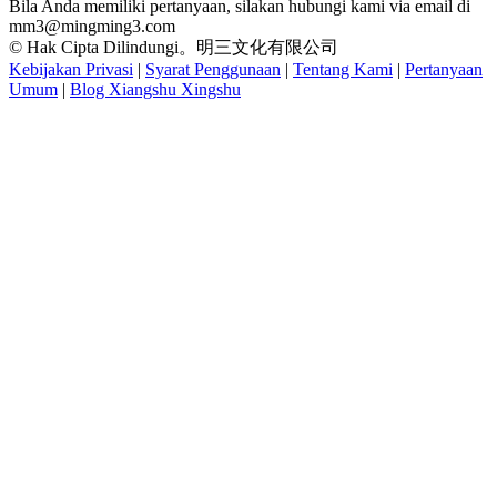
Bila Anda memiliki pertanyaan, silakan hubungi kami via email di
mm3@mingming3.com
© Hak Cipta Dilindungi。明三文化有限公司
Kebijakan Privasi
|
Syarat Penggunaan
|
Tentang Kami
|
Pertanyaan
Umum
|
Blog Xiangshu Xingshu