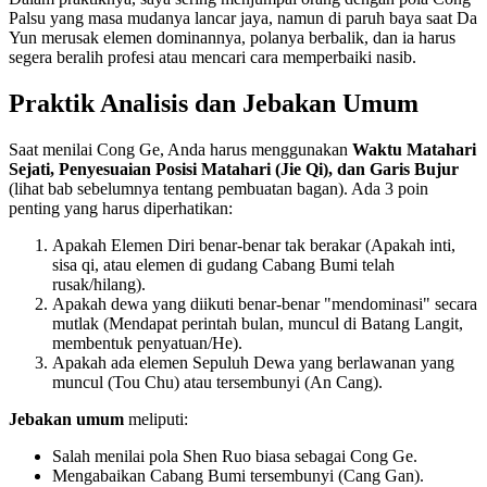
Palsu yang masa mudanya lancar jaya, namun di paruh baya saat Da
Yun merusak elemen dominannya, polanya berbalik, dan ia harus
segera beralih profesi atau mencari cara memperbaiki nasib.
Praktik Analisis dan Jebakan Umum
Saat menilai Cong Ge, Anda harus menggunakan
Waktu Matahari
Sejati, Penyesuaian Posisi Matahari (Jie Qi), dan Garis Bujur
(lihat bab sebelumnya tentang pembuatan bagan). Ada 3 poin
penting yang harus diperhatikan:
Apakah Elemen Diri benar-benar tak berakar (Apakah inti,
sisa qi, atau elemen di gudang Cabang Bumi telah
rusak/hilang).
Apakah dewa yang diikuti benar-benar "mendominasi" secara
mutlak (Mendapat perintah bulan, muncul di Batang Langit,
membentuk penyatuan/He).
Apakah ada elemen Sepuluh Dewa yang berlawanan yang
muncul (Tou Chu) atau tersembunyi (An Cang).
Jebakan umum
meliputi:
Salah menilai pola Shen Ruo biasa sebagai Cong Ge.
Mengabaikan Cabang Bumi tersembunyi (Cang Gan).