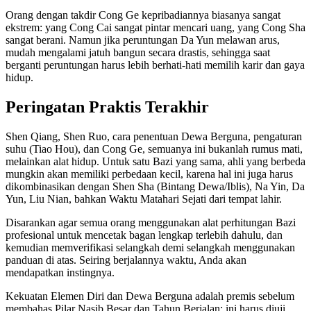
Orang dengan takdir Cong Ge kepribadiannya biasanya sangat
ekstrem: yang Cong Cai sangat pintar mencari uang, yang Cong Sha
sangat berani. Namun jika peruntungan Da Yun melawan arus,
mudah mengalami jatuh bangun secara drastis, sehingga saat
berganti peruntungan harus lebih berhati-hati memilih karir dan gaya
hidup.
Peringatan Praktis Terakhir
Shen Qiang, Shen Ruo, cara penentuan Dewa Berguna, pengaturan
suhu (Tiao Hou), dan Cong Ge, semuanya ini bukanlah rumus mati,
melainkan alat hidup. Untuk satu Bazi yang sama, ahli yang berbeda
mungkin akan memiliki perbedaan kecil, karena hal ini juga harus
dikombinasikan dengan Shen Sha (Bintang Dewa/Iblis), Na Yin, Da
Yun, Liu Nian, bahkan Waktu Matahari Sejati dari tempat lahir.
Disarankan agar semua orang menggunakan alat perhitungan Bazi
profesional untuk mencetak bagan lengkap terlebih dahulu, dan
kemudian memverifikasi selangkah demi selangkah menggunakan
panduan di atas. Seiring berjalannya waktu, Anda akan
mendapatkan instingnya.
Kekuatan Elemen Diri dan Dewa Berguna adalah premis sebelum
membahas Pilar Nasib Besar dan Tahun Berjalan; ini harus diuji