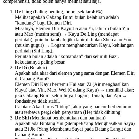
komprehensif, tidak boleh hanya melihat satu saja.
De Ling
(Paling penting, bobot sekitar 40%)
Melihat apakah Cabang Bumi bulan kelahiran adalah
"kandang" bagi Elemen Diri.
Misalnya, Elemen Diri Kayu Jia atau Yi, lahir di bulan Yin
atau Mao (musim semi) → Kayu De Ling (mendapat
perintah), poin bertambah; jika lahir di bulan Shen atau You
(musim gugur) → Logam menghancurkan Kayu, kehilangan
perintah (Shi Ling).
Perintah bulan adalah "komandan" dari seluruh Bazi,
kekuatannya paling besar.
De Di
(Berakar)
Apakah ada akar dari elemen yang sama dengan Elemen Diri
di Cabang Bumi?
Elemen Diri Kayu bertemu Hai atau Zi (Air menghasilkan
Kayu) atau Yin, Mao, Wei (Gudang Kayu) → memiliki akar;
jika Cabang Bumi seluruhnya Logam, Tanah, dan Api →
fondasinya tidak stabil.
Catatan: Akar harus "hidup", akar yang hancur berbenturan
atau terbawa pergi oleh penyatuan (He) tidak dihitung.
De Shi
(Mendapat pembentukan dan bantuan)
Apakah ada Bintang Yin (Stempel/Yang Menghasilkan Saya)
atau Bi Jie (Yang Membantu Saya) pada Batang Langit dan
Cabang Bumi?