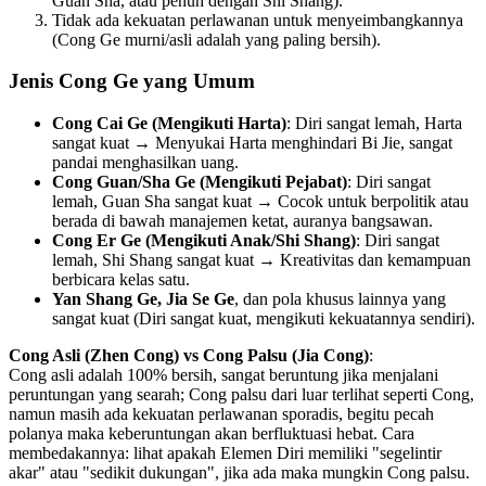
Guan Sha, atau penuh dengan Shi Shang).
Tidak ada kekuatan perlawanan untuk menyeimbangkannya
(Cong Ge murni/asli adalah yang paling bersih).
Jenis Cong Ge yang Umum
Cong Cai Ge (Mengikuti Harta)
: Diri sangat lemah, Harta
sangat kuat → Menyukai Harta menghindari Bi Jie, sangat
pandai menghasilkan uang.
Cong Guan/Sha Ge (Mengikuti Pejabat)
: Diri sangat
lemah, Guan Sha sangat kuat → Cocok untuk berpolitik atau
berada di bawah manajemen ketat, auranya bangsawan.
Cong Er Ge (Mengikuti Anak/Shi Shang)
: Diri sangat
lemah, Shi Shang sangat kuat → Kreativitas dan kemampuan
berbicara kelas satu.
Yan Shang Ge, Jia Se Ge
, dan pola khusus lainnya yang
sangat kuat (Diri sangat kuat, mengikuti kekuatannya sendiri).
Cong Asli (Zhen Cong) vs Cong Palsu (Jia Cong)
:
Cong asli adalah 100% bersih, sangat beruntung jika menjalani
peruntungan yang searah; Cong palsu dari luar terlihat seperti Cong,
namun masih ada kekuatan perlawanan sporadis, begitu pecah
polanya maka keberuntungan akan berfluktuasi hebat. Cara
membedakannya: lihat apakah Elemen Diri memiliki "segelintir
akar" atau "sedikit dukungan", jika ada maka mungkin Cong palsu.