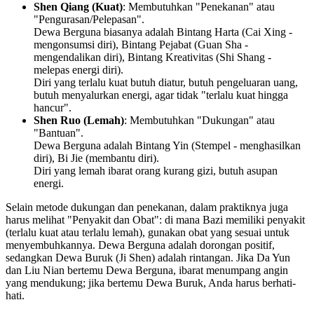
Shen Qiang (Kuat)
: Membutuhkan "Penekanan" atau
"Pengurasan/Pelepasan".
Dewa Berguna biasanya adalah Bintang Harta (Cai Xing -
mengonsumsi diri), Bintang Pejabat (Guan Sha -
mengendalikan diri), Bintang Kreativitas (Shi Shang -
melepas energi diri).
Diri yang terlalu kuat butuh diatur, butuh pengeluaran uang,
butuh menyalurkan energi, agar tidak "terlalu kuat hingga
hancur".
Shen Ruo (Lemah)
: Membutuhkan "Dukungan" atau
"Bantuan".
Dewa Berguna adalah Bintang Yin (Stempel - menghasilkan
diri), Bi Jie (membantu diri).
Diri yang lemah ibarat orang kurang gizi, butuh asupan
energi.
Selain metode dukungan dan penekanan, dalam praktiknya juga
harus melihat "Penyakit dan Obat": di mana Bazi memiliki penyakit
(terlalu kuat atau terlalu lemah), gunakan obat yang sesuai untuk
menyembuhkannya. Dewa Berguna adalah dorongan positif,
sedangkan Dewa Buruk (Ji Shen) adalah rintangan. Jika Da Yun
dan Liu Nian bertemu Dewa Berguna, ibarat menumpang angin
yang mendukung; jika bertemu Dewa Buruk, Anda harus berhati-
hati.