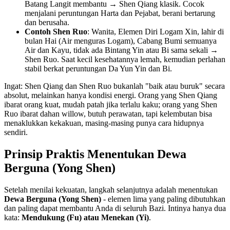
Batang Langit membantu → Shen Qiang klasik. Cocok
menjalani peruntungan Harta dan Pejabat, berani bertarung
dan berusaha.
Contoh Shen Ruo
: Wanita, Elemen Diri Logam Xin, lahir di
bulan Hai (Air menguras Logam), Cabang Bumi semuanya
Air dan Kayu, tidak ada Bintang Yin atau Bi sama sekali →
Shen Ruo. Saat kecil kesehatannya lemah, kemudian perlahan
stabil berkat peruntungan Da Yun Yin dan Bi.
Ingat: Shen Qiang dan Shen Ruo bukanlah "baik atau buruk" secara
absolut, melainkan hanya kondisi energi. Orang yang Shen Qiang
ibarat orang kuat, mudah patah jika terlalu kaku; orang yang Shen
Ruo ibarat dahan willow, butuh perawatan, tapi kelembutan bisa
menaklukkan kekakuan, masing-masing punya cara hidupnya
sendiri.
Prinsip Praktis Menentukan Dewa
Berguna (Yong Shen)
Setelah menilai kekuatan, langkah selanjutnya adalah menentukan
Dewa Berguna (Yong Shen)
- elemen lima yang paling dibutuhkan
dan paling dapat membantu Anda di seluruh Bazi. Intinya hanya dua
kata:
Mendukung (Fu) atau Menekan (Yi)
.