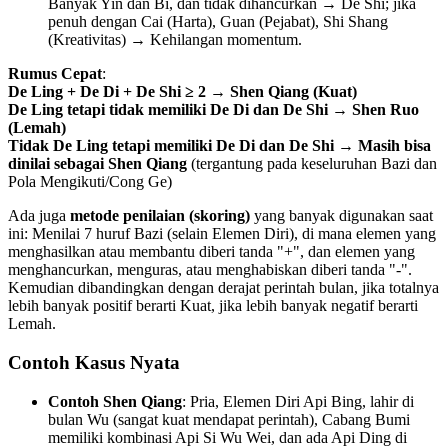
Banyak Yin dan Bi, dan tidak dihancurkan → De Shi; jika
penuh dengan Cai (Harta), Guan (Pejabat), Shi Shang
(Kreativitas) → Kehilangan momentum.
Rumus Cepat
:
De Ling + De Di + De Shi ≥ 2 → Shen Qiang (Kuat)
De Ling tetapi tidak memiliki De Di dan De Shi → Shen Ruo
(Lemah)
Tidak De Ling tetapi memiliki De Di dan De Shi → Masih bisa
dinilai sebagai Shen Qiang
(tergantung pada keseluruhan Bazi dan
Pola Mengikuti/Cong Ge)
Ada juga
metode penilaian (skoring)
yang banyak digunakan saat
ini: Menilai 7 huruf Bazi (selain Elemen Diri), di mana elemen yang
menghasilkan atau membantu diberi tanda "+", dan elemen yang
menghancurkan, menguras, atau menghabiskan diberi tanda "-".
Kemudian dibandingkan dengan derajat perintah bulan, jika totalnya
lebih banyak positif berarti Kuat, jika lebih banyak negatif berarti
Lemah.
Contoh Kasus Nyata
Contoh Shen Qiang
: Pria, Elemen Diri Api Bing, lahir di
bulan Wu (sangat kuat mendapat perintah), Cabang Bumi
memiliki kombinasi Api Si Wu Wei, dan ada Api Ding di