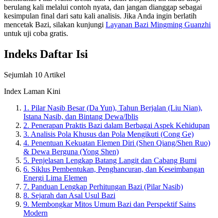
berulang kali melalui contoh nyata, dan jangan dianggap sebagai
kesimpulan final dari satu kali analisis. Jika Anda ingin berlatih
mencetak Bazi, silakan kunjungi
Layanan Bazi Mingming Guanzhi
untuk uji coba gratis.
Indeks Daftar Isi
Sejumlah 10 Artikel
Index Laman Kini
1.
Pilar Nasib Besar (Da Yun), Tahun Berjalan (Liu Nian),
Istana Nasib, dan Bintang Dewa/Iblis
2.
Penerapan Praktis Bazi dalam Berbagai Aspek Kehidupan
3.
Analisis Pola Khusus dan Pola Mengikuti (Cong Ge)
4.
Penentuan Kekuatan Elemen Diri (Shen Qiang/Shen Ruo)
& Dewa Berguna (Yong Shen)
5.
Penjelasan Lengkap Batang Langit dan Cabang Bumi
6.
Siklus Pembentukan, Penghancuran, dan Keseimbangan
Energi Lima Elemen
7.
Panduan Lengkap Perhitungan Bazi (Pilar Nasib)
8.
Sejarah dan Asal Usul Bazi
9.
Membongkar Mitos Umum Bazi dan Perspektif Sains
Modern