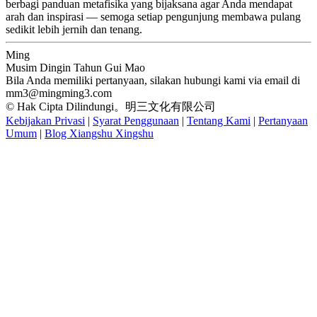
berbagi panduan metafisika yang bijaksana agar Anda mendapat
arah dan inspirasi — semoga setiap pengunjung membawa pulang
sedikit lebih jernih dan tenang.
Ming
Musim Dingin Tahun Gui Mao
Bila Anda memiliki pertanyaan, silakan hubungi kami via email di
mm3@mingming3.com
© Hak Cipta Dilindungi。明三文化有限公司
Kebijakan Privasi
|
Syarat Penggunaan
|
Tentang Kami
|
Pertanyaan
Umum
|
Blog Xiangshu Xingshu