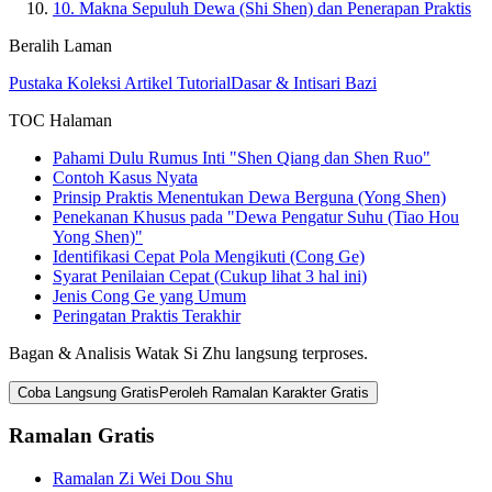
10.
Makna Sepuluh Dewa (Shi Shen) dan Penerapan Praktis
Beralih Laman
Pustaka Koleksi Artikel Tutorial
Dasar & Intisari Bazi
TOC Halaman
Pahami Dulu Rumus Inti "Shen Qiang dan Shen Ruo"
Contoh Kasus Nyata
Prinsip Praktis Menentukan Dewa Berguna (Yong Shen)
Penekanan Khusus pada "Dewa Pengatur Suhu (Tiao Hou
Yong Shen)"
Identifikasi Cepat Pola Mengikuti (Cong Ge)
Syarat Penilaian Cepat (Cukup lihat 3 hal ini)
Jenis Cong Ge yang Umum
Peringatan Praktis Terakhir
Bagan & Analisis Watak Si Zhu langsung terproses.
Coba Langsung Gratis
Peroleh Ramalan Karakter Gratis
Ramalan Gratis
Ramalan Zi Wei Dou Shu