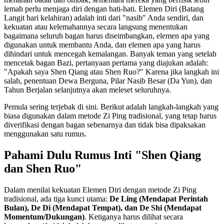
lemah perlu menjaga diri dengan hati-hati. Elemen Diri (Batang
Langit hari kelahiran) adalah inti dari "nasib" Anda sendiri, dan
kekuatan atau kelemahannya secara langsung menentukan
bagaimana seluruh bagan harus diseimbangkan, elemen apa yang
digunakan untuk membantu Anda, dan elemen apa yang harus
dihindari untuk mencegah kemalangan. Banyak teman yang setelah
mencetak bagan Bazi, pertanyaan pertama yang diajukan adalah:
"Apakah saya Shen Qiang atau Shen Ruo?" Karena jika langkah ini
salah, penentuan Dewa Berguna, Pilar Nasib Besar (Da Yun), dan
Tahun Berjalan selanjutnya akan meleset seluruhnya.
Pemula sering terjebak di sini. Berikut adalah langkah-langkah yang
biasa digunakan dalam metode Zi Ping tradisional, yang tetap harus
diverifikasi dengan bagan sebenarnya dan tidak bisa dipaksakan
menggunakan satu rumus.
Pahami Dulu Rumus Inti "Shen Qiang
dan Shen Ruo"
Dalam menilai kekuatan Elemen Diri dengan metode Zi Ping
tradisional, ada tiga kunci utama:
De Ling (Mendapat Perintah
Bulan), De Di (Mendapat Tempat), dan De Shi (Mendapat
Momentum/Dukungan)
. Ketiganya harus dilihat secara