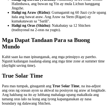
Halimbawa, ang buwan ng Yin ay mula Lichun hanggang
Jingzhe.
Haligi ng Araw (Rizhu)
: Gumagamit ng 60 Jiazi cycle upang
itala ang bawat araw. Ang Araw na Stem (Rigan) ay
kumakatawan sa "Sarili".
Haligi ng Oras (Shizhu)
: Nakabatay sa 12 Shichen
(tradisyonal na 2-oras na yugto).
Mga Dapat Tandaan Para sa Buong
Mundo
Kahit saan ka man ipinanganak, ang mga prinsipyo ay pareho.
Ngunit kailangan isaalang-alang ang mga time zone at summer time
(daylight saving time).
True Solar Time
Para mas tumpak, ginagamit ang
True Solar Time
, na ina-adjust
ang oras ng orasan ayon sa aktwal na posisyon ng araw at longitude.
Ang hakbang na ito ay lubhang mahalaga upang makalkula ang
tamang oras lalo na kung ang iyong kapanganakan ay nasa
boundary ng dalawang Shichen.