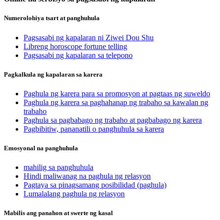
Numerolohiya tsart at panghuhula
Pagsasabi ng kapalaran ni Ziwei Dou Shu
Libreng horoscope fortune telling
Pagsasabi ng kapalaran sa telepono
Pagkalkula ng kapalaran sa karera
Paghula ng karera para sa promosyon at pagtaas ng suweldo
Paghula ng karera sa paghahanap ng trabaho sa kawalan ng
trabaho
Paghula sa pagbabago ng trabaho at pagbabago ng karera
Pagbibitiw, pananatili o panghuhula sa karera
Emosyonal na panghuhula
mahilig sa panghuhula
Hindi maliwanag na paghula ng relasyon
Pagtaya sa pinagsamang posibilidad (paghula)
Lumalalang paghula ng relasyon
Mabilis ang panahon at swerte ng kasal