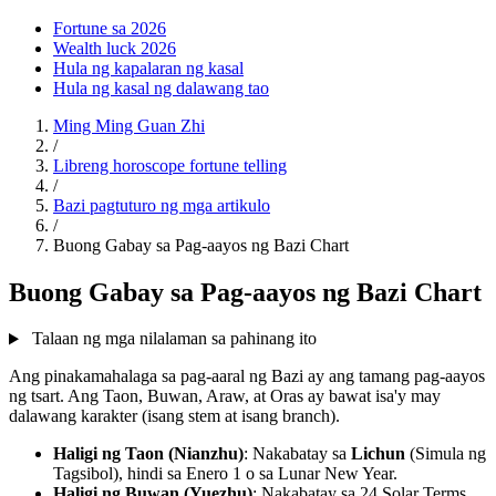
Fortune sa 2026
Wealth luck 2026
Hula ng kapalaran ng kasal
Hula ng kasal ng dalawang tao
Ming Ming Guan Zhi
/
Libreng horoscope fortune telling
/
Bazi pagtuturo ng mga artikulo
/
Buong Gabay sa Pag-aayos ng Bazi Chart
Buong Gabay sa Pag-aayos ng Bazi Chart
Talaan ng mga nilalaman sa pahinang ito
Ang pinakamahalaga sa pag-aaral ng Bazi ay ang tamang pag-aayos
ng tsart. Ang Taon, Buwan, Araw, at Oras ay bawat isa'y may
dalawang karakter (isang stem at isang branch).
Haligi ng Taon (Nianzhu)
: Nakabatay sa
Lichun
(Simula ng
Tagsibol), hindi sa Enero 1 o sa Lunar New Year.
Haligi ng Buwan (Yuezhu)
: Nakabatay sa 24 Solar Terms.