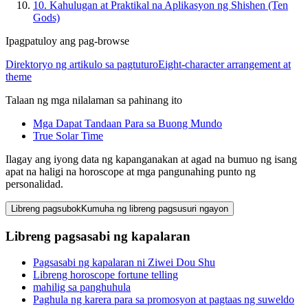
10.
Kahulugan at Praktikal na Aplikasyon ng Shishen (Ten
Gods)
Ipagpatuloy ang pag-browse
Direktoryo ng artikulo sa pagtuturo
Eight-character arrangement at
theme
Talaan ng mga nilalaman sa pahinang ito
Mga Dapat Tandaan Para sa Buong Mundo
True Solar Time
Ilagay ang iyong data ng kapanganakan at agad na bumuo ng isang
apat na haligi na horoscope at mga pangunahing punto ng
personalidad.
Libreng pagsubok
Kumuha ng libreng pagsusuri ngayon
Libreng pagsasabi ng kapalaran
Pagsasabi ng kapalaran ni Ziwei Dou Shu
Libreng horoscope fortune telling
mahilig sa panghuhula
Paghula ng karera para sa promosyon at pagtaas ng suweldo