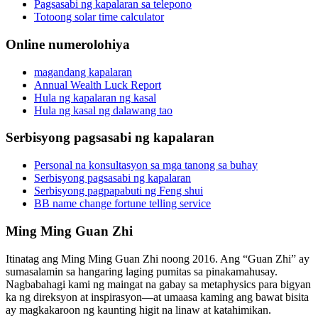
Pagsasabi ng kapalaran sa telepono
Totoong solar time calculator
Online numerolohiya
magandang kapalaran
Annual Wealth Luck Report
Hula ng kapalaran ng kasal
Hula ng kasal ng dalawang tao
Serbisyong pagsasabi ng kapalaran
Personal na konsultasyon sa mga tanong sa buhay
Serbisyong pagsasabi ng kapalaran
Serbisyong pagpapabuti ng Feng shui
BB name change fortune telling service
Ming Ming Guan Zhi
Itinatag ang Ming Ming Guan Zhi noong 2016. Ang “Guan Zhi” ay
sumasalamin sa hangaring laging pumitas sa pinakamahusay.
Nagbabahagi kami ng maingat na gabay sa metaphysics para bigyan
ka ng direksyon at inspirasyon—at umaasa kaming ang bawat bisita
ay magkakaroon ng kaunting higit na linaw at katahimikan.