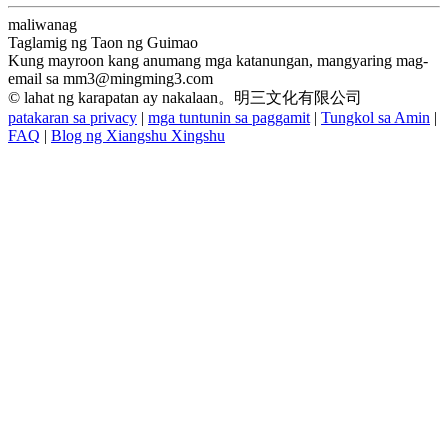
maliwanag
Taglamig ng Taon ng Guimao
Kung mayroon kang anumang mga katanungan, mangyaring mag-
email sa
mm3@mingming3.com
© lahat ng karapatan ay nakalaan。明三文化有限公司
patakaran sa privacy
|
mga tuntunin sa paggamit
|
Tungkol sa Amin
|
FAQ
|
Blog ng Xiangshu Xingshu