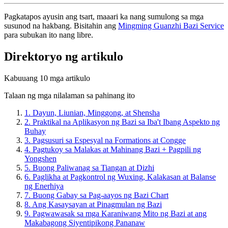
Pagkatapos ayusin ang tsart, maaari ka nang sumulong sa mga
susunod na hakbang. Bisitahin ang
Mingming Guanzhi Bazi Service
para subukan ito nang libre.
Direktoryo ng artikulo
Kabuuang 10 mga artikulo
Talaan ng mga nilalaman sa pahinang ito
1.
Dayun, Liunian, Minggong, at Shensha
2.
Praktikal na Aplikasyon ng Bazi sa Iba't Ibang Aspekto ng
Buhay
3.
Pagsusuri sa Espesyal na Formations at Congge
4.
Pagtukoy sa Malakas at Mahinang Bazi + Pagpili ng
Yongshen
5.
Buong Paliwanag sa Tiangan at Dizhi
6.
Paglikha at Pagkontrol ng Wuxing, Kalakasan at Balanse
ng Enerhiya
7.
Buong Gabay sa Pag-aayos ng Bazi Chart
8.
Ang Kasaysayan at Pinagmulan ng Bazi
9.
Pagwawasak sa mga Karaniwang Mito ng Bazi at ang
Makabagong Siyentipikong Pananaw