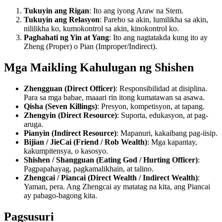
Tukuyin ang Rigan
: Ito ang iyong Araw na Stem.
Tukuyin ang Relasyon
: Pareho sa akin, lumilikha sa akin,
nililikha ko, kumokontrol sa akin, kinokontrol ko.
Paghahati ng Yin at Yang
: Ito ang nagtatakda kung ito ay
Zheng (Proper) o Pian (Improper/Indirect).
Mga Maikling Kahulugan ng Shishen
Zhengguan (Direct Officer)
: Responsibilidad at disiplina.
Para sa mga babae, maaari rin itong kumatawan sa asawa.
Qisha (Seven Killings)
: Presyon, kompetisyon, at tapang.
Zhengyin (Direct Resource)
: Suporta, edukasyon, at pag-
aruga.
Pianyin (Indirect Resource)
: Mapanuri, kakaibang pag-iisip.
Bijian / JieCai (Friend / Rob Wealth)
: Mga kapantay,
kakumpitensya, o kasosyo.
Shishen / Shangguan (Eating God / Hurting Officer)
:
Pagpapahayag, pagkamalikhain, at talino.
Zhengcai / Piancai (Direct Wealth / Indirect Wealth)
:
Yaman, pera. Ang Zhengcai ay matatag na kita, ang Piancai
ay pabago-bagong kita.
Pagsusuri