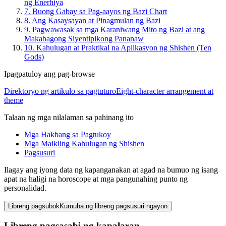
ng Enerhiya
7.
Buong Gabay sa Pag-aayos ng Bazi Chart
8.
Ang Kasaysayan at Pinagmulan ng Bazi
9.
Pagwawasak sa mga Karaniwang Mito ng Bazi at ang
Makabagong Siyentipikong Pananaw
10.
Kahulugan at Praktikal na Aplikasyon ng Shishen (Ten
Gods)
Ipagpatuloy ang pag-browse
Direktoryo ng artikulo sa pagtuturo
Eight-character arrangement at
theme
Talaan ng mga nilalaman sa pahinang ito
Mga Hakbang sa Pagtukoy
Mga Maikling Kahulugan ng Shishen
Pagsusuri
Ilagay ang iyong data ng kapanganakan at agad na bumuo ng isang
apat na haligi na horoscope at mga pangunahing punto ng
personalidad.
Libreng pagsubok
Kumuha ng libreng pagsusuri ngayon
Libreng pagsasabi ng kapalaran