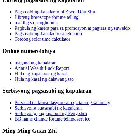
Pagsasabi ng kapalaran ni Ziwei Dou Shu
Libreng horoscope fortune telling
mahilig sa panghuhula
Paghula ng karera para sa promosyon at pagtaas ng suweldo
Pagsasabi ng kapalaran sa telepono
Totoong solar time calculator
Online numerolohiya
magandang kapalaran
Annual Wealth Luck Report
Hula ng kapalaran ng kasal
Hula ng kasal ng dalawang tao
Serbisyong pagsasabi ng kapalaran
Personal na konsultasyon sa mga tanong sa buhay
Serbisyong pagsasabi ng kapalaran
Serbisyong pagpapabuti ng Feng shui
BB name change fortune telling service
Ming Ming Guan Zhi