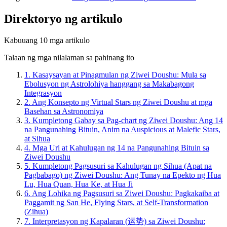
Direktoryo ng artikulo
Kabuuang 10 mga artikulo
Talaan ng mga nilalaman sa pahinang ito
1.
Kasaysayan at Pinagmulan ng Ziwei Doushu: Mula sa
Ebolusyon ng Astrolohiya hanggang sa Makabagong
Integrasyon
2.
Ang Konsepto ng Virtual Stars ng Ziwei Doushu at mga
Basehan sa Astronomiya
3.
Kumpletong Gabay sa Pag-chart ng Ziwei Doushu: Ang 14
na Pangunahing Bituin, Anim na Auspicious at Malefic Stars,
at Sihua
4.
Mga Uri at Kahulugan ng 14 na Pangunahing Bituin sa
Ziwei Doushu
5.
Kumpletong Pagsusuri sa Kahulugan ng Sihua (Apat na
Pagbabago) ng Ziwei Doushu: Ang Tunay na Epekto ng Hua
Lu, Hua Quan, Hua Ke, at Hua Ji
6.
Ang Lohika ng Pagsusuri sa Ziwei Doushu: Pagkakaiba at
Paggamit ng San He, Flying Stars, at Self-Transformation
(Zihua)
7.
Interpretasyon ng Kapalaran (运势) sa Ziwei Doushu: