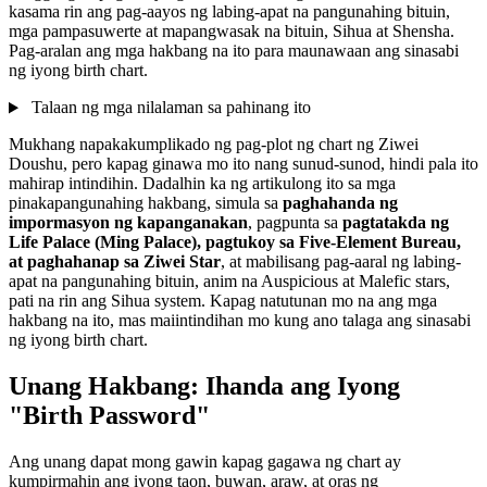
kasama rin ang pag-aayos ng labing-apat na pangunahing bituin,
mga pampasuwerte at mapangwasak na bituin, Sihua at Shensha.
Pag-aralan ang mga hakbang na ito para maunawaan ang sinasabi
ng iyong birth chart.
Talaan ng mga nilalaman sa pahinang ito
Mukhang napakakumplikado ng pag-plot ng chart ng Ziwei
Doushu, pero kapag ginawa mo ito nang sunud-sunod, hindi pala ito
mahirap intindihin. Dadalhin ka ng artikulong ito sa mga
pinakapangunahing hakbang, simula sa
paghahanda ng
impormasyon ng kapanganakan
, pagpunta sa
pagtatakda ng
Life Palace (Ming Palace), pagtukoy sa Five-Element Bureau,
at paghahanap sa Ziwei Star
, at mabilisang pag-aaral ng labing-
apat na pangunahing bituin, anim na Auspicious at Malefic stars,
pati na rin ang Sihua system. Kapag natutunan mo na ang mga
hakbang na ito, mas maiintindihan mo kung ano talaga ang sinasabi
ng iyong birth chart.
Unang Hakbang: Ihanda ang Iyong
"Birth Password"
Ang unang dapat mong gawin kapag gagawa ng chart ay
kumpirmahin ang iyong taon, buwan, araw, at oras ng