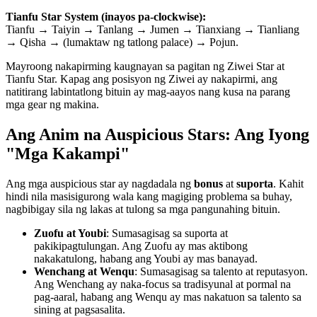
Tianfu Star System (inayos pa-clockwise):
Tianfu → Taiyin → Tanlang → Jumen → Tianxiang → Tianliang
→ Qisha → (lumaktaw ng tatlong palace) → Pojun.
Mayroong nakapirming kaugnayan sa pagitan ng Ziwei Star at
Tianfu Star. Kapag ang posisyon ng Ziwei ay nakapirmi, ang
natitirang labintatlong bituin ay mag-aayos nang kusa na parang
mga gear ng makina.
Ang Anim na Auspicious Stars: Ang Iyong
"Mga Kakampi"
Ang mga auspicious star ay nagdadala ng
bonus
at
suporta
. Kahit
hindi nila masisigurong wala kang magiging problema sa buhay,
nagbibigay sila ng lakas at tulong sa mga pangunahing bituin.
Zuofu at Youbi
: Sumasagisag sa suporta at
pakikipagtulungan. Ang Zuofu ay mas aktibong
nakakatulong, habang ang Youbi ay mas banayad.
Wenchang at Wenqu
: Sumasagisag sa talento at reputasyon.
Ang Wenchang ay naka-focus sa tradisyunal at pormal na
pag-aaral, habang ang Wenqu ay mas nakatuon sa talento sa
sining at pagsasalita.