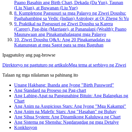
Paano Basahin ang Birth Chart, Dekada (Da Yun), Taunan
(Liu Nian), at Buwanan (Liu Yue)
8.
Kumpletong Pagsusuri sa mga Palasyo ng Ziwei Doushu:
Paghahambing sa Vedic (Indian) Astrology at Qi Zheng Si Yu
9.
Praktikal na Pagsusuri ng Ziwei Doushu sa Karera
(Career), Pag-ibig (Marriage), at Pananalapi (Wealth): Paano
Maunawaan ang Pinakamahalagang mga Palasyo
10.
Ziwei Doushu Q&A: Ang 20 Pinakamadalas na
Katanungan at mga Sagot para sa mga Baguhan
Ipagpatuloy ang pag-browse
Direktoryo ng pagtuturo ng artikulo
Mga tema at serbisyo ng Ziwei
Talaan ng mga nilalaman sa pahinang ito
Unang Hakbang: Ihanda ang Iyong "Birth Password"
Ang Standard na Proseso ng Pag-chart
Ang Labing-Apat na Pangunahing Bituin: Ang Balangkas ng
Chart
Ang Anim na Auspicious Stars: Ang Iyong "Mga Kakampi"
Ang Anim na Malefic Stars: Ang "Hasahan" ng Buhay
Ang Sihua System: Ang Dinamikong Kaluluwa ng Chart
Ang Sistema ng Shensha: Nagdaragdag ng mga Detalye
Konklusyon