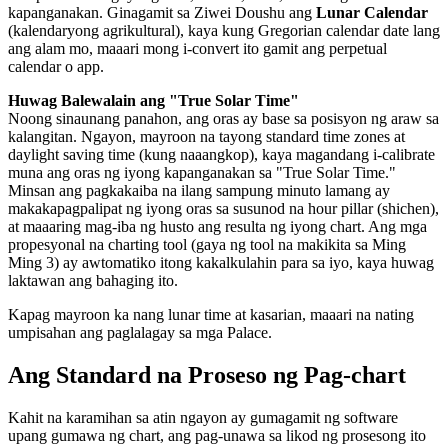
kapanganakan. Ginagamit sa Ziwei Doushu ang
Lunar Calendar
(kalendaryong agrikultural), kaya kung Gregorian calendar date lang
ang alam mo, maaari mong i-convert ito gamit ang perpetual
calendar o app.
Huwag Balewalain ang "True Solar Time"
Noong sinaunang panahon, ang oras ay base sa posisyon ng araw sa
kalangitan. Ngayon, mayroon na tayong standard time zones at
daylight saving time (kung naaangkop), kaya magandang i-calibrate
muna ang oras ng iyong kapanganakan sa "True Solar Time."
Minsan ang pagkakaiba na ilang sampung minuto lamang ay
makakapagpalipat ng iyong oras sa susunod na hour pillar (shichen),
at maaaring mag-iba ng husto ang resulta ng iyong chart. Ang mga
propesyonal na charting tool (gaya ng tool na makikita sa Ming
Ming 3) ay awtomatiko itong kakalkulahin para sa iyo, kaya huwag
laktawan ang bahaging ito.
Kapag mayroon ka nang lunar time at kasarian, maaari na nating
umpisahan ang paglalagay sa mga Palace.
Ang Standard na Proseso ng Pag-chart
Kahit na karamihan sa atin ngayon ay gumagamit ng software
upang gumawa ng chart, ang pag-unawa sa likod ng prosesong ito