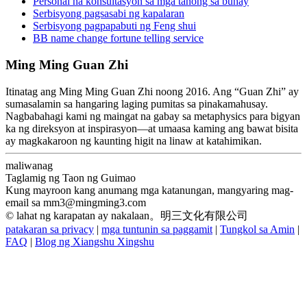
Personal na konsultasyon sa mga tanong sa buhay
Serbisyong pagsasabi ng kapalaran
Serbisyong pagpapabuti ng Feng shui
BB name change fortune telling service
Ming Ming Guan Zhi
Itinatag ang Ming Ming Guan Zhi noong 2016. Ang “Guan Zhi” ay
sumasalamin sa hangaring laging pumitas sa pinakamahusay.
Nagbabahagi kami ng maingat na gabay sa metaphysics para bigyan
ka ng direksyon at inspirasyon—at umaasa kaming ang bawat bisita
ay magkakaroon ng kaunting higit na linaw at katahimikan.
maliwanag
Taglamig ng Taon ng Guimao
Kung mayroon kang anumang mga katanungan, mangyaring mag-
email sa
mm3@mingming3.com
© lahat ng karapatan ay nakalaan。明三文化有限公司
patakaran sa privacy
|
mga tuntunin sa paggamit
|
Tungkol sa Amin
|
FAQ
|
Blog ng Xiangshu Xingshu