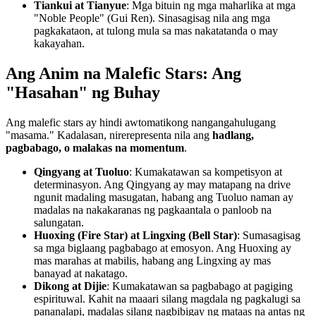
Tiankui at Tianyue
: Mga bituin ng mga maharlika at mga
"Noble People" (Gui Ren). Sinasagisag nila ang mga
pagkakataon, at tulong mula sa mas nakatatanda o may
kakayahan.
Ang Anim na Malefic Stars: Ang
"Hasahan" ng Buhay
Ang malefic stars ay hindi awtomatikong nangangahulugang
"masama." Kadalasan, nirerepresenta nila ang
hadlang,
pagbabago, o malakas na momentum
.
Qingyang at Tuoluo
: Kumakatawan sa kompetisyon at
determinasyon. Ang Qingyang ay may matapang na drive
ngunit madaling masugatan, habang ang Tuoluo naman ay
madalas na nakakaranas ng pagkaantala o panloob na
salungatan.
Huoxing (Fire Star) at Lingxing (Bell Star)
: Sumasagisag
sa mga biglaang pagbabago at emosyon. Ang Huoxing ay
mas marahas at mabilis, habang ang Lingxing ay mas
banayad at nakatago.
Dikong at Dijie
: Kumakatawan sa pagbabago at pagiging
espirituwal. Kahit na maaari silang magdala ng pagkalugi sa
pananalapi, madalas silang nagbibigay ng mataas na antas ng