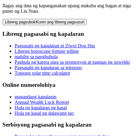
Ilagay ang data ng kapanganakan upang makuha ang bagan at mga
punto ng Liu Nian.
Libreng pagsubok
Kunin ang libreng pagsusuri
Libreng pagsasabi ng kapalaran
Pagsasabi ng kapalaran ni Ziwei Dou Shu
Libreng horoscope fortune telling
mahilig sa panghuhula
Paghula ng karera para sa promosyon at pagtaas ng suweldo
Pagsasabi ng kapalaran sa telepono
Totoong solar time calculator
Online numerolohiya
magandang kapalaran
Annual Wealth Luck Report
Hula ng kapalaran ng kasal
Hula ng kasal ng dalawang tao
Serbisyong pagsasabi ng kapalaran