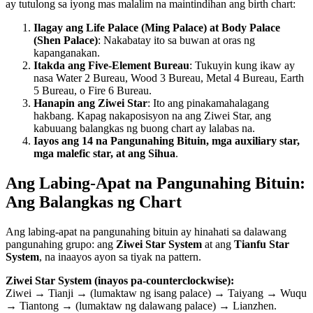
ay tutulong sa iyong mas malalim na maintindihan ang birth chart:
Ilagay ang Life Palace (Ming Palace) at Body Palace
(Shen Palace)
: Nakabatay ito sa buwan at oras ng
kapanganakan.
Itakda ang Five-Element Bureau
: Tukuyin kung ikaw ay
nasa Water 2 Bureau, Wood 3 Bureau, Metal 4 Bureau, Earth
5 Bureau, o Fire 6 Bureau.
Hanapin ang Ziwei Star
: Ito ang pinakamahalagang
hakbang. Kapag nakaposisyon na ang Ziwei Star, ang
kabuuang balangkas ng buong chart ay lalabas na.
Iayos ang 14 na Pangunahing Bituin, mga auxiliary star,
mga malefic star, at ang Sihua
.
Ang Labing-Apat na Pangunahing Bituin:
Ang Balangkas ng Chart
Ang labing-apat na pangunahing bituin ay hinahati sa dalawang
pangunahing grupo: ang
Ziwei Star System
at ang
Tianfu Star
System
, na inaayos ayon sa tiyak na pattern.
Ziwei Star System (inayos pa-counterclockwise):
Ziwei → Tianji → (lumaktaw ng isang palace) → Taiyang → Wuqu
→ Tiantong → (lumaktaw ng dalawang palace) → Lianzhen.