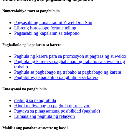
Numerolohiya tsart at panghuhula
Pagsasabi ng kapalaran ni Ziwei Dou Shu
Libreng horoscope fortune telling
Pagsasabi ng kapalaran sa telepono
Pagkalkula ng kapalaran sa karera
Paghula ng karera para sa promosyon at pagtaas ng suweldo
Paghula ng karera sa paghahanap ng trabaho sa kawalan ng
trabaho
Paghula sa pagbabago ng trabaho at pagbabago ng karera
Pagbibitiw, pananatili o panghuhula sa karera
Emosyonal na panghuhula
mahilig sa panghuhula
Hindi maliwanag na paghula ng relasyon
Pagtaya sa pinagsamang posibilidad (paghula)
Lumalalang paghula ng relasyon
Mabilis ang panahon at swerte ng kasal