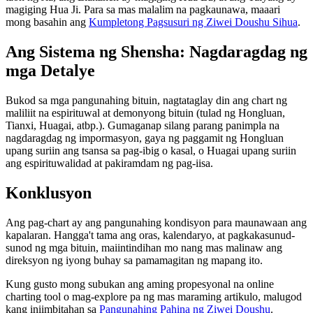
magiging Hua Ji. Para sa mas malalim na pagkaunawa, maaari
mong basahin ang
Kumpletong Pagsusuri ng Ziwei Doushu Sihua
.
Ang Sistema ng Shensha: Nagdaragdag ng
mga Detalye
Bukod sa mga pangunahing bituin, nagtataglay din ang chart ng
maliliit na espirituwal at demonyong bituin (tulad ng Hongluan,
Tianxi, Huagai, atbp.). Gumaganap silang parang panimpla na
nagdaragdag ng impormasyon, gaya ng paggamit ng Hongluan
upang suriin ang tsansa sa pag-ibig o kasal, o Huagai upang suriin
ang espirituwalidad at pakiramdam ng pag-iisa.
Konklusyon
Ang pag-chart ay ang pangunahing kondisyon para maunawaan ang
kapalaran. Hangga't tama ang oras, kalendaryo, at pagkakasunud-
sunod ng mga bituin, maiintindihan mo nang mas malinaw ang
direksyon ng iyong buhay sa pamamagitan ng mapang ito.
Kung gusto mong subukan ang aming propesyonal na online
charting tool o mag-explore pa ng mas maraming artikulo, malugod
kang iniimbitahan sa
Pangunahing Pahina ng Ziwei Doushu
.