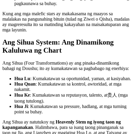
pagkaunawa sa buhay.
Kung ang mga malefic stars ay makakasama ng maayos sa
malalakas na pangunahing bituin (tulad ng Ziwei o Qisha), madalas
ay magreresulta ito sa matinding kakayahan na maisakatuparan ang
mga layunin.
Ang Sihua System: Ang Dinamikong
Kaluluwa ng Chart
Ang Sihua (Four Transformations) ay ang pinaka-dinamikong
bahagi ng Doushu; ito ay kumakatawan sa pagbabago ng enerhiya:
Hua Lu
: Kumakatawan sa oportunidad, yaman, at kasiyahan.
Hua Quan
: Kumakatawan sa kontrol, awtoridad, at mga
nakamit.
Hua Ke
: Kumakatawan sa reputasyon, talento, at贵人 (mga
taong tutulong).
Hua Ji
: Kumakatawan sa pressure, hadlang, at mga turning
point sa buhay.
Ang Sihua ay natutukoy ng
Heavenly Stem ng iyong taon ng
kapanganakan
. Halimbawa, para sa isang taong pinanganak sa
taon ng Jia, ang Lianzhen ay magiging Hua Lu, at ang Taiyang ay