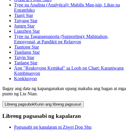
Type na Analista (Analytical): Mabilis Mag-isip, Likas na
Estratehiko
Tianji Star
Taiyang Star
Jumen Star
Lianzhen Star
Type na Tagapagsuporta (Supporting): Mahinahon,
Emosyonal, at Pandikit ng Relasyon
Tiantong Star
Tianliang Star
Taiyin Star
Tanlang Star
Ang "Reaksyong Kemikal" sa Loob ng Chart: Karaniwang
Kombinasyon
Konklusyon
Ilagay ang data ng kapanganakan upang makuha ang bagan at mga
punto ng Liu Nian.
Libreng pagsubok
Kunin ang libreng pagsusuri
Libreng pagsasabi ng kapalaran
Pagsasabi ng kapalaran ni Ziwei Dou Shu