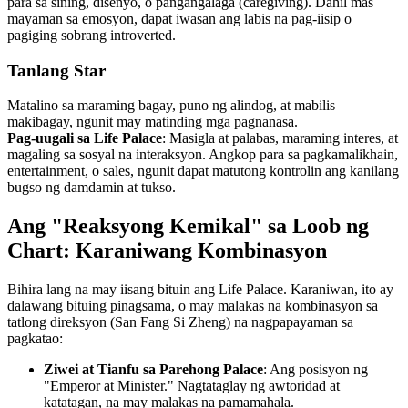
para sa sining, disenyo, o pangangalaga (caregiving). Dahil mas
mayaman sa emosyon, dapat iwasan ang labis na pag-iisip o
pagiging sobrang introverted.
Tanlang Star
Matalino sa maraming bagay, puno ng alindog, at mabilis
makibagay, ngunit may matinding mga pagnanasa.
Pag-uugali sa Life Palace
: Masigla at palabas, maraming interes, at
magaling sa sosyal na interaksyon. Angkop para sa pagkamalikhain,
entertainment, o sales, ngunit dapat matutong kontrolin ang kanilang
bugso ng damdamin at tukso.
Ang "Reaksyong Kemikal" sa Loob ng
Chart: Karaniwang Kombinasyon
Bihira lang na may iisang bituin ang Life Palace. Karaniwan, ito ay
dalawang bituing pinagsama, o may malakas na kombinasyon sa
tatlong direksyon (San Fang Si Zheng) na nagpapayaman sa
pagkatao:
Ziwei at Tianfu sa Parehong Palace
: Ang posisyon ng
"Emperor at Minister." Nagtataglay ng awtoridad at
katatagan, na may malakas na pamamahala.