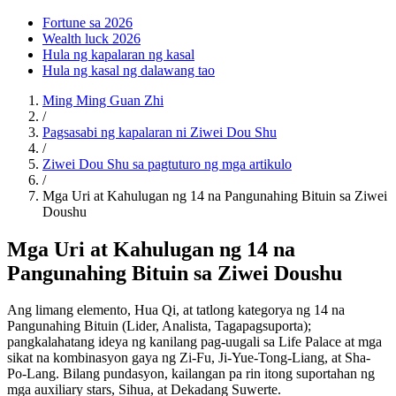
Fortune sa 2026
Wealth luck 2026
Hula ng kapalaran ng kasal
Hula ng kasal ng dalawang tao
Ming Ming Guan Zhi
/
Pagsasabi ng kapalaran ni Ziwei Dou Shu
/
Ziwei Dou Shu sa pagtuturo ng mga artikulo
/
Mga Uri at Kahulugan ng 14 na Pangunahing Bituin sa Ziwei
Doushu
Mga Uri at Kahulugan ng 14 na
Pangunahing Bituin sa Ziwei Doushu
Ang limang elemento, Hua Qi, at tatlong kategorya ng 14 na
Pangunahing Bituin (Lider, Analista, Tagapagsuporta);
pangkalahatang ideya ng kanilang pag-uugali sa Life Palace at mga
sikat na kombinasyon gaya ng Zi-Fu, Ji-Yue-Tong-Liang, at Sha-
Po-Lang. Bilang pundasyon, kailangan pa rin itong suportahan ng
mga auxiliary stars, Sihua, at Dekadang Suwerte.