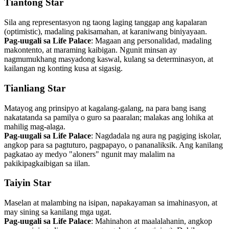
Tiantong Star
Sila ang representasyon ng taong laging tanggap ang kapalaran
(optimistic), madaling pakisamahan, at karaniwang biniyayaan.
Pag-uugali sa Life Palace
: Magaan ang personalidad, madaling
makontento, at maraming kaibigan. Ngunit minsan ay
nagmumukhang masyadong kaswal, kulang sa determinasyon, at
kailangan ng konting kusa at sigasig.
Tianliang Star
Matayog ang prinsipyo at kagalang-galang, na para bang isang
nakatatanda sa pamilya o guro sa paaralan; malakas ang lohika at
mahilig mag-alaga.
Pag-uugali sa Life Palace
: Nagdadala ng aura ng pagiging iskolar,
angkop para sa pagtuturo, pagpapayo, o pananaliksik. Ang kanilang
pagkatao ay medyo "aloners" ngunit may malalim na
pakikipagkaibigan sa iilan.
Taiyin Star
Maselan at malambing na isipan, napakayaman sa imahinasyon, at
may sining sa kanilang mga ugat.
Pag-uugali sa Life Palace
: Mahinahon at maalalahanin, angkop