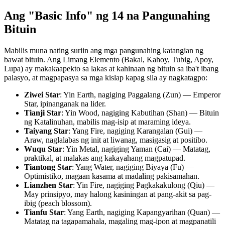
Ang "Basic Info" ng 14 na Pangunahing
Bituin
Mabilis muna nating suriin ang mga pangunahing katangian ng
bawat bituin. Ang Limang Elemento (Bakal, Kahoy, Tubig, Apoy,
Lupa) ay makakaapekto sa lakas at kahinaan ng bituin sa iba't ibang
palasyo, at magpapasya sa mga kislap kapag sila ay nagkatagpo:
Ziwei Star
: Yin Earth, nagiging Paggalang (Zun) — Emperor
Star, ipinanganak na lider.
Tianji Star
: Yin Wood, nagiging Kabutihan (Shan) — Bituin
ng Katalinuhan, mabilis mag-isip at maraming ideya.
Taiyang Star
: Yang Fire, nagiging Karangalan (Gui) —
Araw, naglalabas ng init at liwanag, masigasig at positibo.
Wuqu Star
: Yin Metal, nagiging Yaman (Cai) — Matatag,
praktikal, at malakas ang kakayahang magpatupad.
Tiantong Star
: Yang Water, nagiging Biyaya (Fu) —
Optimistiko, magaan kasama at madaling pakisamahan.
Lianzhen Star
: Yin Fire, nagiging Pagkakakulong (Qiu) —
May prinsipyo, may halong kasiningan at pang-akit sa pag-
ibig (peach blossom).
Tianfu Star
: Yang Earth, nagiging Kapangyarihan (Quan) —
Matatag na tagapamahala, magaling mag-ipon at magpanatili