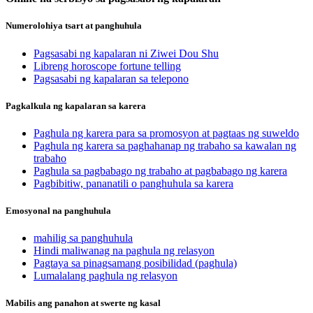
Numerolohiya tsart at panghuhula
Pagsasabi ng kapalaran ni Ziwei Dou Shu
Libreng horoscope fortune telling
Pagsasabi ng kapalaran sa telepono
Pagkalkula ng kapalaran sa karera
Paghula ng karera para sa promosyon at pagtaas ng suweldo
Paghula ng karera sa paghahanap ng trabaho sa kawalan ng
trabaho
Paghula sa pagbabago ng trabaho at pagbabago ng karera
Pagbibitiw, pananatili o panghuhula sa karera
Emosyonal na panghuhula
mahilig sa panghuhula
Hindi maliwanag na paghula ng relasyon
Pagtaya sa pinagsamang posibilidad (paghula)
Lumalalang paghula ng relasyon
Mabilis ang panahon at swerte ng kasal