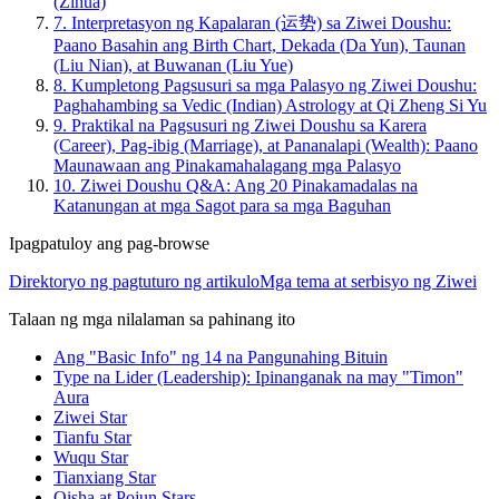
(Zihua)
7.
Interpretasyon ng Kapalaran (运势) sa Ziwei Doushu:
Paano Basahin ang Birth Chart, Dekada (Da Yun), Taunan
(Liu Nian), at Buwanan (Liu Yue)
8.
Kumpletong Pagsusuri sa mga Palasyo ng Ziwei Doushu:
Paghahambing sa Vedic (Indian) Astrology at Qi Zheng Si Yu
9.
Praktikal na Pagsusuri ng Ziwei Doushu sa Karera
(Career), Pag-ibig (Marriage), at Pananalapi (Wealth): Paano
Maunawaan ang Pinakamahalagang mga Palasyo
10.
Ziwei Doushu Q&A: Ang 20 Pinakamadalas na
Katanungan at mga Sagot para sa mga Baguhan
Ipagpatuloy ang pag-browse
Direktoryo ng pagtuturo ng artikulo
Mga tema at serbisyo ng Ziwei
Talaan ng mga nilalaman sa pahinang ito
Ang "Basic Info" ng 14 na Pangunahing Bituin
Type na Lider (Leadership): Ipinanganak na may "Timon"
Aura
Ziwei Star
Tianfu Star
Wuqu Star
Tianxiang Star
Qisha at Pojun Stars