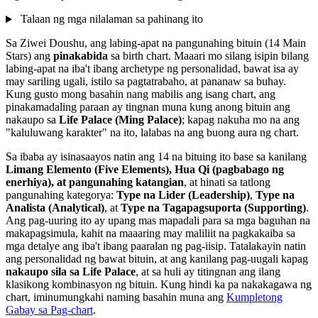
Talaan ng mga nilalaman sa pahinang ito
Sa Ziwei Doushu, ang labing-apat na pangunahing bituin (14 Main
Stars) ang
pinakabida
sa birth chart. Maaari mo silang isipin bilang
labing-apat na iba't ibang archetype ng personalidad, bawat isa ay
may sariling ugali, istilo sa pagtatrabaho, at pananaw sa buhay.
Kung gusto mong basahin nang mabilis ang isang chart, ang
pinakamadaling paraan ay tingnan muna kung anong bituin ang
nakaupo sa
Life Palace (Ming Palace)
; kapag nakuha mo na ang
"kaluluwang karakter" na ito, lalabas na ang buong aura ng chart.
Sa ibaba ay isinasaayos natin ang 14 na bituing ito base sa kanilang
Limang Elemento (Five Elements), Hua Qi (pagbabago ng
enerhiya), at pangunahing katangian
, at hinati sa tatlong
pangunahing kategorya:
Type na Lider (Leadership)
,
Type na
Analista (Analytical)
, at
Type na Tagapagsuporta (Supporting)
.
Ang pag-uuring ito ay upang mas mapadali para sa mga baguhan na
makapagsimula, kahit na maaaring may maliliit na pagkakaiba sa
mga detalye ang iba't ibang paaralan ng pag-iisip. Tatalakayin natin
ang personalidad ng bawat bituin, at ang kanilang pag-uugali kapag
nakaupo sila sa Life Palace
, at sa huli ay titingnan ang ilang
klasikong kombinasyon ng bituin. Kung hindi ka pa nakakagawa ng
chart, iminumungkahi naming basahin muna ang
Kumpletong
Gabay sa Pag-chart
.