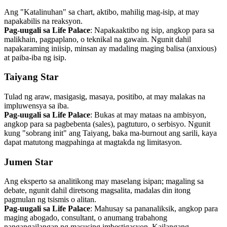
Ang "Katalinuhan" sa chart, aktibo, mahilig mag-isip, at may
napakabilis na reaksyon.
Pag-uugali sa Life Palace
: Napakaaktibo ng isip, angkop para sa
malikhain, pagpaplano, o teknikal na gawain. Ngunit dahil
napakaraming iniisip, minsan ay madaling maging balisa (anxious)
at paiba-iba ng isip.
Taiyang Star
Tulad ng araw, masigasig, masaya, positibo, at may malakas na
impluwensya sa iba.
Pag-uugali sa Life Palace
: Bukas at may mataas na ambisyon,
angkop para sa pagbebenta (sales), pagtuturo, o serbisyo. Ngunit
kung "sobrang init" ang Taiyang, baka ma-burnout ang sarili, kaya
dapat matutong magpahinga at magtakda ng limitasyon.
Jumen Star
Ang eksperto sa analitikong may maselang isipan; magaling sa
debate, ngunit dahil diretsong magsalita, madalas din itong
pagmulan ng tsismis o alitan.
Pag-uugali sa Life Palace
: Mahusay sa pananaliksik, angkop para
maging abogado, consultant, o anumang trabahong
nangangailangan ng masusing imbestigasyon. Kailangang