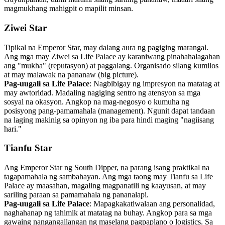
magmukhang mahigpit o mapilit minsan.
Ziwei Star
Tipikal na Emperor Star, may dalang aura ng pagiging marangal.
Ang mga may Ziwei sa Life Palace ay karaniwang pinahahalagahan
ang "mukha" (reputasyon) at paggalang. Organisado silang kumilos
at may malawak na pananaw (big picture).
Pag-uugali sa Life Palace
: Nagbibigay ng impresyon na matatag at
may awtoridad. Madaling nagiging sentro ng atensyon sa mga
sosyal na okasyon. Angkop na mag-negosyo o kumuha ng
posisyong pang-pamamahala (management). Ngunit dapat tandaan
na laging makinig sa opinyon ng iba para hindi maging "nagiisang
hari."
Tianfu Star
Ang Emperor Star ng South Dipper, na parang isang praktikal na
tagapamahala ng sambahayan. Ang mga taong may Tianfu sa Life
Palace ay maasahan, magaling magpanatili ng kaayusan, at may
sariling paraan sa pamamahala ng pananalapi.
Pag-uugali sa Life Palace
: Mapagkakatiwalaan ang personalidad,
naghahanap ng tahimik at matatag na buhay. Angkop para sa mga
gawaing nangangailangan ng maselang pagpaplano o logistics. Sa