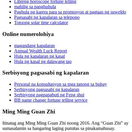
Libreng horoscope fortune telling
mahilig sa panghuhula
Paghula ng karera para sa promosyon at pagtaas ng suweldo
Pagsasabi ng kapalaran sa telepono
Totoong solar time calculator
Online numerolohiya
magandang kapalaran
Annual Wealth Luck Report
Hula ng kapalaran ng kasal
Hula ng kasal ng dalawang tao
Serbisyong pagsasabi ng kapalaran
Personal na konsultasyon sa mga tanong sa buhay
Serbisyong pagsasabi ng kapalaran
Serbisyong pagpapabuti ng Feng shui
BB name change fortune telling service
Ming Ming Guan Zhi
Itinatag ang Ming Ming Guan Zhi noong 2016. Ang “Guan Zhi” ay
sumasalamin sa hangaring laging pumitas sa pinakamahusay.