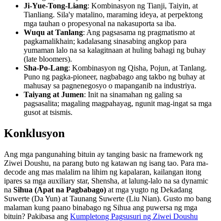
Ji-Yue-Tong-Liang
: Kombinasyon ng Tianji, Taiyin, at
Tianliang. Sila'y matalino, maraming ideya, at perpektong
mga tauhan o propesyonal na nakasuporta sa iba.
Wuqu at Tanlang
: Ang pagsasama ng pragmatismo at
pagkamalikhain; kadalasang sinasabing angkop para
yumaman lalo na sa kalagitnaan at huling bahagi ng buhay
(late bloomers).
Sha-Po-Lang
: Kombinasyon ng Qisha, Pojun, at Tanlang.
Puno ng pagka-pioneer, nagbabago ang takbo ng buhay at
mahusay sa pagnenegosyo o mapanganib na industriya.
Taiyang at Jumen
: Init na sinamahan ng galing sa
pagsasalita; magaling magpahayag, ngunit mag-ingat sa mga
gusot at tsismis.
Konklusyon
Ang mga pangunahing bituin ay tanging basic na framework ng
Ziwei Doushu, na parang buto ng katawan ng isang tao. Para ma-
decode ang mas malalim na lihim ng kapalaran, kailangan itong
ipares sa mga auxiliary star, Shensha, at lalung-lalo na sa dynamic
na
Sihua (Apat na Pagbabago)
at mga yugto ng Dekadang
Suwerte (Da Yun) at Taunang Suwerte (Liu Nian). Gusto mo bang
malaman kung paano binabago ng Sihua ang puwersa ng mga
bituin? Pakibasa ang
Kumpletong Pagsusuri ng Ziwei Doushu