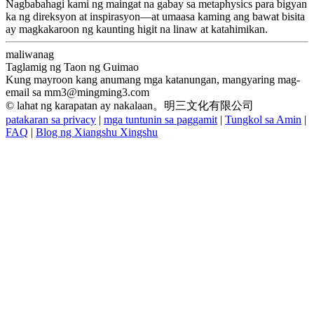
Nagbabahagi kami ng maingat na gabay sa metaphysics para bigyan
ka ng direksyon at inspirasyon—at umaasa kaming ang bawat bisita
ay magkakaroon ng kaunting higit na linaw at katahimikan.
maliwanag
Taglamig ng Taon ng Guimao
Kung mayroon kang anumang mga katanungan, mangyaring mag-
email sa
mm3@mingming3.com
© lahat ng karapatan ay nakalaan。明三文化有限公司
patakaran sa privacy
|
mga tuntunin sa paggamit
|
Tungkol sa Amin
|
FAQ
|
Blog ng Xiangshu Xingshu