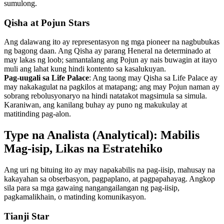
sumulong.
Qisha at Pojun Stars
Ang dalawang ito ay representasyon ng mga pioneer na nagbubukas
ng bagong daan. Ang Qisha ay parang Heneral na determinado at
may lakas ng loob; samantalang ang Pojun ay nais buwagin at itayo
muli ang lahat kung hindi kontento sa kasalukuyan.
Pag-uugali sa Life Palace
: Ang taong may Qisha sa Life Palace ay
may nakakagulat na pagkilos at matapang; ang may Pojun naman ay
sobrang rebolusyonaryo na hindi natatakot magsimula sa simula.
Karaniwan, ang kanilang buhay ay puno ng makukulay at
matitinding pag-alon.
Type na Analista (Analytical): Mabilis
Mag-isip, Likas na Estratehiko
Ang uri ng bituing ito ay may napakabilis na pag-iisip, mahusay na
kakayahan sa obserbasyon, pagpaplano, at pagpapahayag. Angkop
sila para sa mga gawaing nangangailangan ng pag-iisip,
pagkamalikhain, o matinding komunikasyon.
Tianji Star