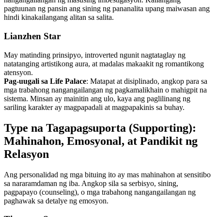
pagtuunan ng pansin ang sining ng pananalita upang maiwasan ang
hindi kinakailangang alitan sa salita.
Lianzhen Star
May matinding prinsipyo, introverted ngunit nagtataglay ng
natatanging artistikong aura, at madalas makaakit ng romantikong
atensyon.
Pag-uugali sa Life Palace
: Matapat at disiplinado, angkop para sa
mga trabahong nangangailangan ng pagkamalikhain o mahigpit na
sistema. Minsan ay mainitin ang ulo, kaya ang paglilinang ng
sariling karakter ay magpapadali at magpapakinis sa buhay.
Type na Tagapagsuporta (Supporting):
Mahinahon, Emosyonal, at Pandikit ng
Relasyon
Ang personalidad ng mga bituing ito ay mas mahinahon at sensitibo
sa nararamdaman ng iba. Angkop sila sa serbisyo, sining,
pagpapayo (counseling), o mga trabahong nangangailangan ng
paghawak sa detalye ng emosyon.