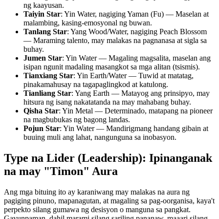
ng kaayusan.
Taiyin Star
: Yin Water, nagiging Yaman (Fu) — Maselan at
malambing, kasing-emosyonal ng buwan.
Tanlang Star
: Yang Wood/Water, nagiging Peach Blossom
— Maraming talento, may malakas na pagnanasa at sigla sa
buhay.
Jumen Star
: Yin Water — Magaling magsalita, maselan ang
isipan ngunit madaling masangkot sa mga alitan (tsismis).
Tianxiang Star
: Yin Earth/Water — Tuwid at matatag,
pinakamahusay na tagapaglingkod at katulong.
Tianliang Star
: Yang Earth — Matayog ang prinsipyo, may
hitsura ng isang nakatatanda na may mahabang buhay.
Qisha Star
: Yin Metal — Determinado, matapang na pioneer
na magbubukas ng bagong landas.
Pojun Star
: Yin Water — Mandirigmang handang gibain at
buuing muli ang lahat, nangunguna sa inobasyon.
Type na Lider (Leadership): Ipinanganak
na may "Timon" Aura
Ang mga bituing ito ay karaniwang may malakas na aura ng
pagiging pinuno, mapanagutan, at magaling sa pag-oorganisa, kaya't
perpekto silang gumawa ng desisyon o manguna sa pangkat.
Gayunpaman, dahil marami silang sariling pananaw, maaari silang