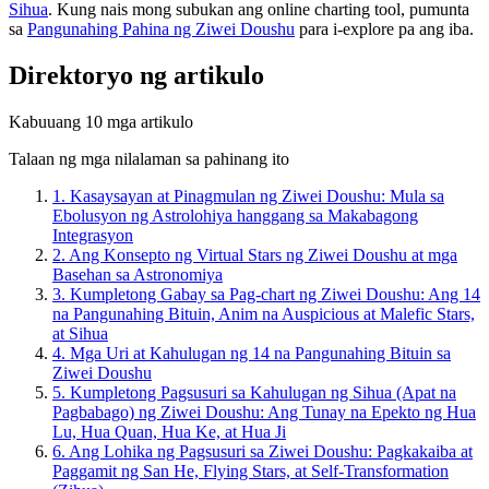
Sihua
. Kung nais mong subukan ang online charting tool, pumunta
sa
Pangunahing Pahina ng Ziwei Doushu
para i-explore pa ang iba.
Direktoryo ng artikulo
Kabuuang 10 mga artikulo
Talaan ng mga nilalaman sa pahinang ito
1.
Kasaysayan at Pinagmulan ng Ziwei Doushu: Mula sa
Ebolusyon ng Astrolohiya hanggang sa Makabagong
Integrasyon
2.
Ang Konsepto ng Virtual Stars ng Ziwei Doushu at mga
Basehan sa Astronomiya
3.
Kumpletong Gabay sa Pag-chart ng Ziwei Doushu: Ang 14
na Pangunahing Bituin, Anim na Auspicious at Malefic Stars,
at Sihua
4.
Mga Uri at Kahulugan ng 14 na Pangunahing Bituin sa
Ziwei Doushu
5.
Kumpletong Pagsusuri sa Kahulugan ng Sihua (Apat na
Pagbabago) ng Ziwei Doushu: Ang Tunay na Epekto ng Hua
Lu, Hua Quan, Hua Ke, at Hua Ji
6.
Ang Lohika ng Pagsusuri sa Ziwei Doushu: Pagkakaiba at
Paggamit ng San He, Flying Stars, at Self-Transformation