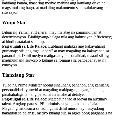
kabilang banda, maaaring medyo mahina ang kanilang drive na
magsimula ng bago, at madaling makontento sa kasalukuyang
sitwasyon.
Wuqu Star
Bituin ng Yaman at Heneral, may matatag na paninindigan at
determinasyon. Binibigyang-halaga nila ang kahusayan (efficiency)
at hindi natatakot sa hirap.
Pag-uugali sa Life Palace
: Lubhang malakas ang kakayahang
gumanap; sila ang mga "doers" at may magaling na kakayahan sa
pananalapi. Dahil medyo matigas ang personalidad, maaari silang
magmukhang seryoso o kulang sa romansa sa pagpapahayag ng
emosyon.
Tianxiang Star
Tulad ng Prime Minister noong sinaunang panahon, ang kanilang
personalidad ay tuwid at magaling makipag-ugnayan, lubhang
pinahahalagahan ang personal na imahe at detalye.
Pag-uugali sa Life Palace
: Matapat na tao at ideyal na auxiliary
talent. Angkop para sa PR, administrasyon, o pamamahala.
Magaling makisama sa tao, ngunit dahil minsan ay masyadong
nakatuon sa balanse, medyo kulang sila sa agresibong pagnanais na