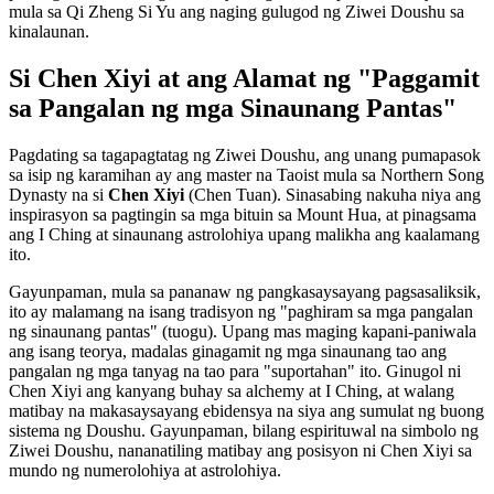
mula sa Qi Zheng Si Yu ang naging gulugod ng Ziwei Doushu sa
kinalaunan.
Si Chen Xiyi at ang Alamat ng "Paggamit
sa Pangalan ng mga Sinaunang Pantas"
Pagdating sa tagapagtatag ng Ziwei Doushu, ang unang pumapasok
sa isip ng karamihan ay ang master na Taoist mula sa Northern Song
Dynasty na si
Chen Xiyi
(Chen Tuan). Sinasabing nakuha niya ang
inspirasyon sa pagtingin sa mga bituin sa Mount Hua, at pinagsama
ang I Ching at sinaunang astrolohiya upang malikha ang kaalamang
ito.
Gayunpaman, mula sa pananaw ng pangkasaysayang pagsasaliksik,
ito ay malamang na isang tradisyon ng "paghiram sa mga pangalan
ng sinaunang pantas" (tuogu). Upang mas maging kapani-paniwala
ang isang teorya, madalas ginagamit ng mga sinaunang tao ang
pangalan ng mga tanyag na tao para "suportahan" ito. Ginugol ni
Chen Xiyi ang kanyang buhay sa alchemy at I Ching, at walang
matibay na makasaysayang ebidensya na siya ang sumulat ng buong
sistema ng Doushu. Gayunpaman, bilang espirituwal na simbolo ng
Ziwei Doushu, nananatiling matibay ang posisyon ni Chen Xiyi sa
mundo ng numerolohiya at astrolohiya.