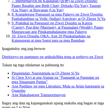
7.
Interpretasyon ng Kapalaran (运势) sa Ziwei Doushu:
Paano Basahin ang Birth Chart, Dekada (Da Yun), Taunan
(Liu Nian), at Buwanan (Liu Yue)
8.
Kumpletong Pagsusuri sa mga Palasyo ng Ziwei Doushu:
Paghahambing sa Vedic (Indian) Astrology at Qi Zheng Si Yu
9.
Praktikal na Pagsusuri ng Ziwei Doushu sa Karera
(Career), Pag-ibig (Marriage), at Pananalapi (Wealth): Paano
Maunawaan ang Pinakamahalagang mga Palasyo
10.
Ziwei Doushu Q&A: Ang 20 Pinakamadalas na
Katanungan at mga Sagot para sa mga Baguhan
Ipagpatuloy ang pag-browse
Direktoryo ng pagtuturo ng artikulo
Mga tema at serbisyo ng Ziwei
Talaan ng mga nilalaman sa pahinang ito
Pinagmulan: Nagsisimula sa Qi Zheng Si Yu
Si Chen Xiyi at ang Alamat ng "Paggamit sa Pangalan ng
mga Sinaunang Pantas"
Ang Paglitaw ng mga Literatura: Mula sa Jielan hanggang sa
Quanshu
Ang Makabagong Transpormasyon
Ilagay ang data ng kapanganakan upang makuha ang bagan at mga
punto ng Liu Nian.