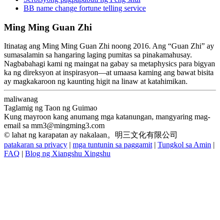
BB name change fortune telling service
Ming Ming Guan Zhi
Itinatag ang Ming Ming Guan Zhi noong 2016. Ang “Guan Zhi” ay
sumasalamin sa hangaring laging pumitas sa pinakamahusay.
Nagbabahagi kami ng maingat na gabay sa metaphysics para bigyan
ka ng direksyon at inspirasyon—at umaasa kaming ang bawat bisita
ay magkakaroon ng kaunting higit na linaw at katahimikan.
maliwanag
Taglamig ng Taon ng Guimao
Kung mayroon kang anumang mga katanungan, mangyaring mag-
email sa
mm3@mingming3.com
© lahat ng karapatan ay nakalaan。明三文化有限公司
patakaran sa privacy
|
mga tuntunin sa paggamit
|
Tungkol sa Amin
|
FAQ
|
Blog ng Xiangshu Xingshu