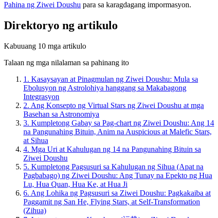
Pahina ng Ziwei Doushu
para sa karagdagang impormasyon.
Direktoryo ng artikulo
Kabuuang 10 mga artikulo
Talaan ng mga nilalaman sa pahinang ito
1.
Kasaysayan at Pinagmulan ng Ziwei Doushu: Mula sa
Ebolusyon ng Astrolohiya hanggang sa Makabagong
Integrasyon
2.
Ang Konsepto ng Virtual Stars ng Ziwei Doushu at mga
Basehan sa Astronomiya
3.
Kumpletong Gabay sa Pag-chart ng Ziwei Doushu: Ang 14
na Pangunahing Bituin, Anim na Auspicious at Malefic Stars,
at Sihua
4.
Mga Uri at Kahulugan ng 14 na Pangunahing Bituin sa
Ziwei Doushu
5.
Kumpletong Pagsusuri sa Kahulugan ng Sihua (Apat na
Pagbabago) ng Ziwei Doushu: Ang Tunay na Epekto ng Hua
Lu, Hua Quan, Hua Ke, at Hua Ji
6.
Ang Lohika ng Pagsusuri sa Ziwei Doushu: Pagkakaiba at
Paggamit ng San He, Flying Stars, at Self-Transformation
(Zihua)