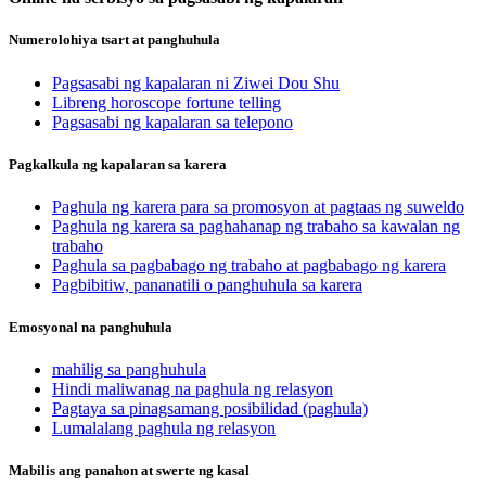
Numerolohiya tsart at panghuhula
Pagsasabi ng kapalaran ni Ziwei Dou Shu
Libreng horoscope fortune telling
Pagsasabi ng kapalaran sa telepono
Pagkalkula ng kapalaran sa karera
Paghula ng karera para sa promosyon at pagtaas ng suweldo
Paghula ng karera sa paghahanap ng trabaho sa kawalan ng
trabaho
Paghula sa pagbabago ng trabaho at pagbabago ng karera
Pagbibitiw, pananatili o panghuhula sa karera
Emosyonal na panghuhula
mahilig sa panghuhula
Hindi maliwanag na paghula ng relasyon
Pagtaya sa pinagsamang posibilidad (paghula)
Lumalalang paghula ng relasyon
Mabilis ang panahon at swerte ng kasal