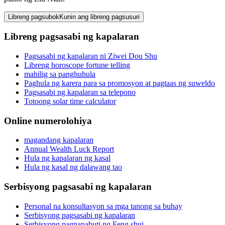
Libreng pagsubok
Kunin ang libreng pagsusuri
Libreng pagsasabi ng kapalaran
Pagsasabi ng kapalaran ni Ziwei Dou Shu
Libreng horoscope fortune telling
mahilig sa panghuhula
Paghula ng karera para sa promosyon at pagtaas ng suweldo
Pagsasabi ng kapalaran sa telepono
Totoong solar time calculator
Online numerolohiya
magandang kapalaran
Annual Wealth Luck Report
Hula ng kapalaran ng kasal
Hula ng kasal ng dalawang tao
Serbisyong pagsasabi ng kapalaran
Personal na konsultasyon sa mga tanong sa buhay
Serbisyong pagsasabi ng kapalaran
Serbisyong pagpapabuti ng Feng shui