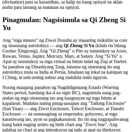
(divination) para sa karamihan, sa halip na isang opisyal na aklat-
aralin para lamang sa matataas na opisyal.
Pinagmulan: Nagsisimula sa Qi Zheng Si
Yu
Ang "mga ninuno" ng Ziwei Doushu ay maaaring risikuhin sa core
ng sinaunang astrolohiya — ang
Qi Zheng Si Yu
(kilala rin bilang
Guolao Xingzong). Ang "Qi Zheng" o Pito ay tumutukoy sa Araw,
Buwan, Venus, Jupiter, Mercury, Mars, at Saturn. Ang "Si Yu" o
Apat ay tumutukoy sa mga virtual na bituin tulad ng Ziqi at Yuebei.
Sa panahon ng Dinastiyang Tang, isinama ng sistemang ito ang
astrolohiya mula sa India at Persia, hinaluan ng lokal na kaisipan ng
I Ching, at unti-unting nabuo ang makikita natin ngayon.
Noong maagang panahon ng Nagdidigmaang Estado (Warring
States period, bandang ika-4 na siglo BC), nagsimula nang pag-
aralan ng mga sinaunang tao ang kaugnayan ng mga bituin at
kapalaran. Madalas nating pinag-uusapan ang "Tatlong Enclosure"
(San Yuan) — ang Ziwei Enclosure, Taiwei Enclosure, at Tianshi
Enclosure — na sumasagisag sa emperador, gobyerno, at mga
karaniwang tao, ayon sa pagkakasunod. Ito rin ang nagpapaliwanag
kung bakit naging sentro ng birth chart ang "Ziwei Star". Ang
pabilog na chart at ang interaksyon ng tatlo at apat na direksyon