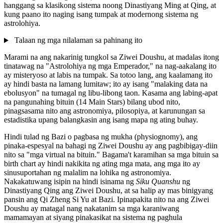
hanggang sa klasikong sistema noong Dinastiyang Ming at Qing, at
kung paano ito naging isang tumpak at modernong sistema ng
astrolohiya.
Talaan ng mga nilalaman sa pahinang ito
Marami na ang nakarinig tungkol sa Ziwei Doushu, at madalas itong
tinatawag na "Astrolohiya ng mga Emperador," na nag-aakalang ito
ay misteryoso at labis na tumpak. Sa totoo lang, ang kaalamang ito
ay hindi basta na lamang lumitaw; ito ay isang "malaking data na
ebolusyon" na tumagal ng libu-libong taon. Kasama ang labing-apat
na pangunahing bituin (14 Main Stars) bilang ubod nito,
pinagsasama nito ang astronomiya, pilosopiya, at karunungan sa
estadistika upang balangkasin ang isang mapa ng ating buhay.
Hindi tulad ng Bazi o pagbasa ng mukha (physiognomy), ang
pinaka-espesyal na bahagi ng Ziwei Doushu ay ang pagbibigay-diin
nito sa "mga virtual na bituin." Bagama't karamihan sa mga bituin sa
birth chart ay hindi nakikita ng ating mga mata, ang mga ito ay
sinusuportahan ng malalim na lohika ng astronomiya.
Nakakatuwang isipin na hindi isinama ng
Siku Quanshu
ng
Dinastiyang Qing ang Ziwei Doushu, at sa halip ay mas binigyang
pansin ang Qi Zheng Si Yu at Bazi. Ipinapakita nito na ang Ziwei
Doushu ay matagal nang nakatanim sa mga karaniwang
mamamayan at siyang pinakasikat na sistema ng paghula