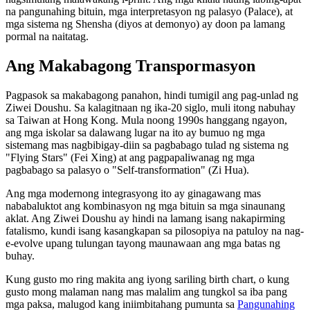
na pangunahing bituin, mga interpretasyon ng palasyo (Palace), at
mga sistema ng Shensha (diyos at demonyo) ay doon pa lamang
pormal na naitatag.
Ang Makabagong Transpormasyon
Pagpasok sa makabagong panahon, hindi tumigil ang pag-unlad ng
Ziwei Doushu. Sa kalagitnaan ng ika-20 siglo, muli itong nabuhay
sa Taiwan at Hong Kong. Mula noong 1990s hanggang ngayon,
ang mga iskolar sa dalawang lugar na ito ay bumuo ng mga
sistemang mas nagbibigay-diin sa pagbabago tulad ng sistema ng
"Flying Stars" (Fei Xing) at ang pagpapaliwanag ng mga
pagbabago sa palasyo o "Self-transformation" (Zi Hua).
Ang mga modernong integrasyong ito ay ginagawang mas
nababaluktot ang kombinasyon ng mga bituin sa mga sinaunang
aklat. Ang Ziwei Doushu ay hindi na lamang isang nakapirming
fatalismo, kundi isang kasangkapan sa pilosopiya na patuloy na nag-
e-evolve upang tulungan tayong maunawaan ang mga batas ng
buhay.
Kung gusto mo ring makita ang iyong sariling birth chart, o kung
gusto mong malaman nang mas malalim ang tungkol sa iba pang
mga paksa, malugod kang iniimbitahang pumunta sa
Pangunahing