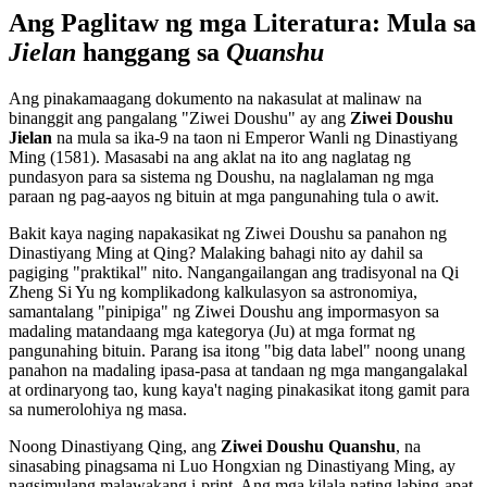
Ang Paglitaw ng mga Literatura: Mula sa
Jielan
hanggang sa
Quanshu
Ang pinakamaagang dokumento na nakasulat at malinaw na
binanggit ang pangalang "Ziwei Doushu" ay ang
Ziwei Doushu
Jielan
na mula sa ika-9 na taon ni Emperor Wanli ng Dinastiyang
Ming (1581). Masasabi na ang aklat na ito ang naglatag ng
pundasyon para sa sistema ng Doushu, na naglalaman ng mga
paraan ng pag-aayos ng bituin at mga pangunahing tula o awit.
Bakit kaya naging napakasikat ng Ziwei Doushu sa panahon ng
Dinastiyang Ming at Qing? Malaking bahagi nito ay dahil sa
pagiging "praktikal" nito. Nangangailangan ang tradisyonal na Qi
Zheng Si Yu ng komplikadong kalkulasyon sa astronomiya,
samantalang "pinipiga" ng Ziwei Doushu ang impormasyon sa
madaling matandaang mga kategorya (Ju) at mga format ng
pangunahing bituin. Parang isa itong "big data label" noong unang
panahon na madaling ipasa-pasa at tandaan ng mga mangangalakal
at ordinaryong tao, kung kaya't naging pinakasikat itong gamit para
sa numerolohiya ng masa.
Noong Dinastiyang Qing, ang
Ziwei Doushu Quanshu
, na
sinasabing pinagsama ni Luo Hongxian ng Dinastiyang Ming, ay
nagsimulang malawakang i-print. Ang mga kilala nating labing-apat