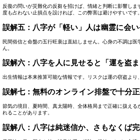
反復の問いが災難化の反芻を招けば、情緒と判断に影響しま
度も占わない止損点を設ければ、この弊害は避けやすいです
誤解五：八字が「軽い」人は幽霊に会い
民間俗信と命盤の五行旺衰は直結しません。心身の不調は医
ん。
誤解六：八字を人に見せると「運を盗ま
出生情報は本来推算可能な情報です。リスクは運の窃盗より
誤解七：無料のオンライン排盤で十分正
節気の境目、夏時間、真太陽時、全体格局まで正確に扱える
れることがあります。
誤解八：八字は純迷信か、さもなくば完