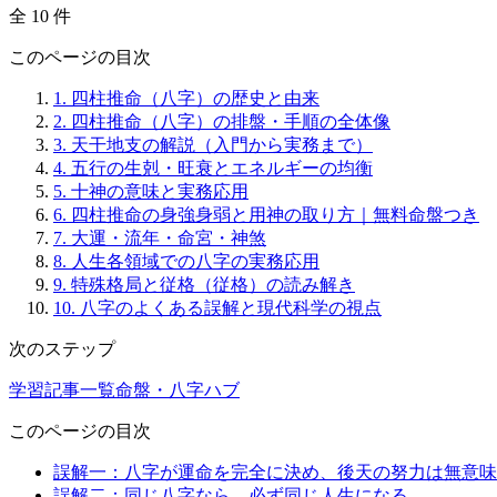
全 10 件
このページの目次
1.
四柱推命（八字）の歴史と由来
2.
四柱推命（八字）の排盤・手順の全体像
3.
天干地支の解説（入門から実務まで）
4.
五行の生剋・旺衰とエネルギーの均衡
5.
十神の意味と実務応用
6.
四柱推命の身強身弱と用神の取り方｜無料命盤つき
7.
大運・流年・命宮・神煞
8.
人生各領域での八字の実務応用
9.
特殊格局と従格（従格）の読み解き
10.
八字のよくある誤解と現代科学の視点
次のステップ
学習記事一覧
命盤・八字ハブ
このページの目次
誤解一：八字が運命を完全に決め、後天の努力は無意味
誤解二：同じ八字なら、必ず同じ人生になる