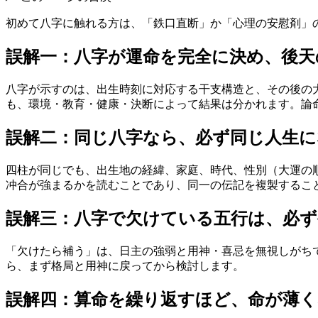
初めて八字に触れる方は、「鉄口直断」か「心理の安慰剤」
誤解一：八字が運命を完全に決め、後天
八字が示すのは、出生時刻に対応する干支構造と、その後の
も、環境・教育・健康・決断によって結果は分かれます。論
誤解二：同じ八字なら、必ず同じ人生に
四柱が同じでも、出生地の経緯、家庭、時代、性別（大運の
冲合が強まるかを読むことであり、同一の伝記を複製するこ
誤解三：八字で欠けている五行は、必
「欠けたら補う」は、日主の強弱と用神・喜忌を無視しがち
ら、まず格局と用神に戻ってから検討します。
誤解四：算命を繰り返すほど、命が薄