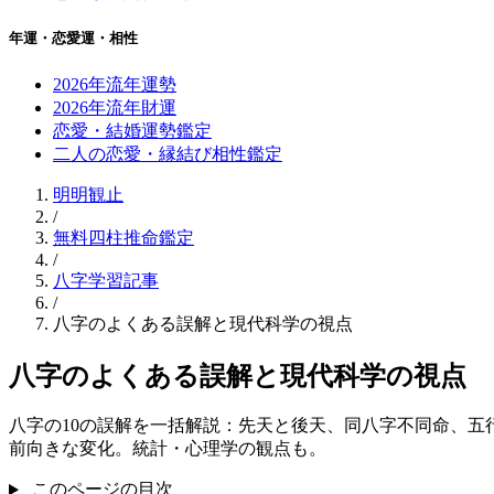
年運・恋愛運・相性
2026年流年運勢
2026年流年財運
恋愛・結婚運勢鑑定
二人の恋愛・縁結び相性鑑定
明明観止
/
無料四柱推命鑑定
/
八字学習記事
/
八字のよくある誤解と現代科学の視点
八字のよくある誤解と現代科学の視点
八字の10の誤解を一括解説：先天と後天、同八字不同命、
前向きな変化。統計・心理学の観点も。
このページの目次