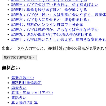
誤解三：八字で欠けている五行は、必ず補えばよい
誤解四：算命を繰り返すほど、命が薄くなる
誤解五：八字が「軽い」人は幽霊に会いやすく、霊感体
誤解六：八字を人に見せると「運を盗まれる」
誤解七：無料のオンライン排盤で十分正確
誤解八：八字は純迷信か、さもなくば完全な科学か
誤解九：改名や風水だけで100%人生が逆転する
誤解十：八字は悪いことしか言えず、前向きな変化をも
出生データを入力すると、四柱排盤と性格の要点が表示され
無料で試す
無料試算へ
無料占い
紫微斗数占い
無料四柱推命鑑定
恋愛占い
昇進・昇給キャリア占い
電話占い
真太陽時の計算