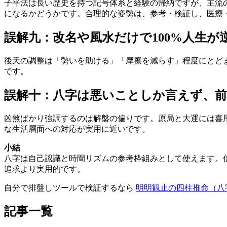
子平法は長い歴史を持つ記号体系と経験の帰納ですが、主流
になるかどうかです。合理的な姿勢は、参考・検証し、医療
誤解九：改名や風水だけで100%人生が
後天の調整は「勢いを助ける」「摩擦を減らす」程度にとど
です。
誤解十：八字は悪いことしか言えず、
凶煞ばかり強調するのは解盤の偏りです。原局と大運には喜
な生活層面への対応が実用に近いです。
小結
八字は自己認識と時間リズムの参考枠組みとして使えます。
追求より実用的です。
自分で排盤しツールで検証するなら
明明観止の四柱推命（八
記事一覧