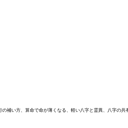
五行の補い方、算命で命が薄くなる、軽い八字と霊異、八字の共