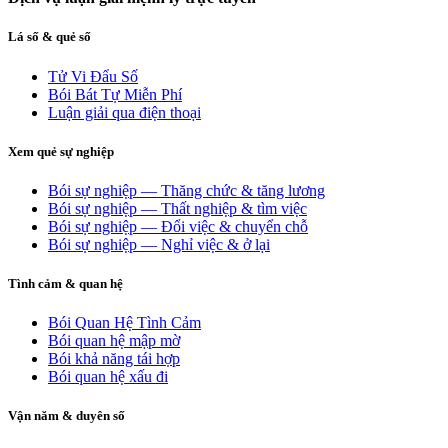
Lá số & quẻ số
Tử Vi Đẩu Số
Bói Bát Tự Miễn Phí
Luận giải qua điện thoại
Xem quẻ sự nghiệp
Bói sự nghiệp — Thăng chức & tăng lương
Bói sự nghiệp — Thất nghiệp & tìm việc
Bói sự nghiệp — Đổi việc & chuyển chỗ
Bói sự nghiệp — Nghỉ việc & ở lại
Tình cảm & quan hệ
Bói Quan Hệ Tình Cảm
Bói quan hệ mập mờ
Bói khả năng tái hợp
Bói quan hệ xấu đi
Vận năm & duyên số