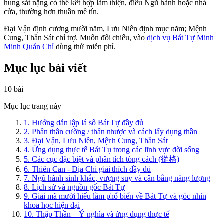
hung sát nặng có thể kết hợp làm thiện, điều Ngũ hành hoặc nhà
cửa, thường hơn thuần mê tín.
Đại Vận định cương mười năm, Lưu Niên định mục năm; Mệnh
Cung, Thần Sát chỉ trợ. Muốn đối chiếu, vào
dịch vụ Bát Tự Minh
Minh Quán Chỉ
dùng thử miễn phí.
Mục lục bài viết
10 bài
Mục lục trang này
1.
Hướng dẫn lập lá số Bát Tự đầy đủ
2.
Phân thân cường / thân nhược và cách lấy dụng thần
3.
Đại Vận, Lưu Niên, Mệnh Cung, Thần Sát
4.
Ứng dụng thực tế Bát Tự trong các lĩnh vực đời sống
5.
Các cục đặc biệt và phân tích tòng cách (從格)
6.
Thiên Can - Địa Chi giải thích đầy đủ
7.
Ngũ hành sinh khắc, vượng suy và cân bằng năng lượng
8.
Lịch sử và nguồn gốc Bát Tự
9.
Giải mã mười hiểu lầm phổ biến về Bát Tự và góc nhìn
khoa học hiện đại
10.
Thập Thần—Ý nghĩa và ứng dụng thực tế