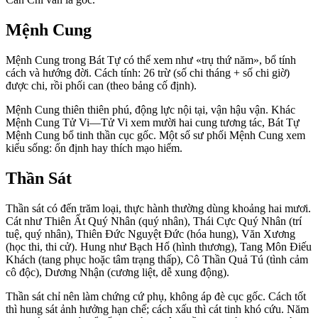
Mệnh Cung
Mệnh Cung trong Bát Tự có thể xem như «trụ thứ năm», bổ tính
cách và hướng đời. Cách tính: 26 trừ (số chi tháng + số chi giờ)
được chi, rồi phối can (theo bảng cố định).
Mệnh Cung thiên thiên phú, động lực nội tại, vận hậu vận. Khác
Mệnh Cung Tử Vi—Tử Vi xem mười hai cung tương tác, Bát Tự
Mệnh Cung bổ tinh thần cục gốc. Một số sư phối Mệnh Cung xem
kiểu sống: ổn định hay thích mạo hiểm.
Thần Sát
Thần sát có đến trăm loại, thực hành thường dùng khoảng hai mươi.
Cát như Thiên Ất Quý Nhân (quý nhân), Thái Cực Quý Nhân (trí
tuệ, quý nhân), Thiên Đức Nguyệt Đức (hóa hung), Văn Xương
(học thi, thi cử). Hung như Bạch Hổ (hình thương), Tang Môn Điếu
Khách (tang phục hoặc tâm trạng thấp), Cô Thần Quả Tú (tình cảm
cô độc), Dương Nhận (cương liệt, dễ xung động).
Thần sát chỉ nên làm chứng cứ phụ, không áp đè cục gốc. Cách tốt
thì hung sát ảnh hưởng hạn chế; cách xấu thì cát tinh khó cứu. Năm