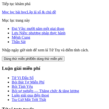
Tiếp tục khám phá
Mục lục bài học
Lập lá số & chủ đề
Mục lục trang này
Đại Vận: mười năm một giai đoạn
Lưu Niên: phương pháp thực hành
Mệnh Cung
Thần Sát
Nhập ngày giờ sinh để xem lá Tứ Trụ và điểm tính cách.
Dùng thử miễn phí
Đến dùng thử miễn phí
Luận giải miễn phí
Tử Vi Đẩu Số
Bói Bát Tự Miễn Phí
Bói Tình Yêu
Bói sự nghiệp — Thăng chức & tăng lương
Luận giải qua điện thoại
Tra Giờ Mặt Trời Thật