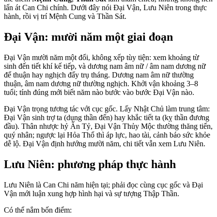
lấn át Can Chi chính. Dưới đây nói Đại Vận, Lưu Niên trong thực
hành, rồi vị trí Mệnh Cung và Thần Sát.
Đại Vận: mười năm một giai đoạn
Đại Vận mười năm một đổi, không xếp tùy tiện: xem khoảng từ
sinh đến tiết khí kế tiếp, và dương nam âm nữ / âm nam dương nữ
để thuận hay nghịch đẩy trụ tháng. Dương nam âm nữ thường
thuận, âm nam dương nữ thường nghịch. Khởi vận khoảng 3–8
tuổi; tính đúng mới biết năm nào bước vào bước Đại Vận nào.
Đại Vận trọng tương tác với cục gốc. Lấy Nhật Chủ làm trung tâm:
Đại Vận sinh trợ ta (dụng thần đến) hay khắc tiết ta (kỵ thần đương
đầu). Thân nhược hỷ Ấn Tỷ, Đại Vận Thủy Mộc thường thăng tiến,
quý nhân; ngược lại Hỏa Thổ thì áp lực, hao tài, cảnh báo sức khỏe
dễ lộ. Đại Vận định hướng mười năm, chi tiết vẫn xem Lưu Niên.
Lưu Niên: phương pháp thực hành
Lưu Niên là Can Chi năm hiện tại; phải đọc cùng cục gốc và Đại
Vận mới luận xung hợp hình hại và sự tượng Thập Thần.
Có thể nắm bốn điểm: