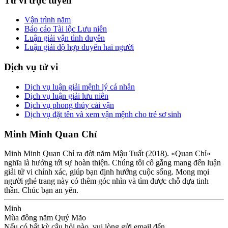
Tử vi trực tuyến
Vận trình năm
Báo cáo Tài lộc Lưu niên
Luận giải vận tình duyên
Luận giải độ hợp duyên hai người
Dịch vụ tử vi
Dịch vụ luận giải mệnh lý cá nhân
Dịch vụ luận giải lưu niên
Dịch vụ phong thủy cải vận
Dịch vụ đặt tên và xem vận mệnh cho trẻ sơ sinh
Minh Minh Quan Chỉ
Minh Minh Quan Chỉ ra đời năm Mậu Tuất (2018). «Quan Chỉ»
nghĩa là hướng tới sự hoàn thiện. Chúng tôi cố gắng mang đến luận
giải tử vi chính xác, giúp bạn định hướng cuộc sống. Mong mọi
người ghé trang này có thêm góc nhìn và tìm được chỗ dựa tinh
thần. Chúc bạn an yên.
Minh
Mùa đông năm Quý Mão
Nếu có bất kỳ câu hỏi nào, vui lòng gửi email đến