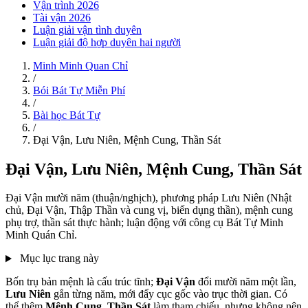
Vận trình 2026
Tài vận 2026
Luận giải vận tình duyên
Luận giải độ hợp duyên hai người
Minh Minh Quan Chỉ
/
Bói Bát Tự Miễn Phí
/
Bài học Bát Tự
/
Đại Vận, Lưu Niên, Mệnh Cung, Thần Sát
Đại Vận, Lưu Niên, Mệnh Cung, Thần Sát
Đại Vận mười năm (thuận/nghịch), phương pháp Lưu Niên (Nhật
chủ, Đại Vận, Thập Thần và cung vị, biến dụng thần), mệnh cung
phụ trợ, thần sát thực hành; luận động với công cụ Bát Tự Minh
Minh Quán Chỉ.
Mục lục trang này
Bốn trụ bản mệnh là cấu trúc tĩnh;
Đại Vận
đổi mười năm một lần,
Lưu Niên
gắn từng năm, mới đẩy cục gốc vào trục thời gian. Có
thể thêm
Mệnh Cung
,
Thần Sát
làm tham chiếu, nhưng không nên