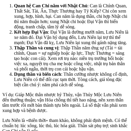
Quan hệ Can Chi năm với Nhật Chủ
: Can là Chính Quan,
Thất Sát, Tài, Ấn, Thực Thương hay Tỷ Kiếp? Chi còn xem
xung, hợp, hình, hại. Can năm là dụng thần, chi hợp Nhật chi
thì năm thuận hơn; xung Nhật chi hoặc Đại Vận thì biến
động, tranh chấp, tâm lý dễ sóng.
Kết hợp Đại Vận
: Đại Vận là đường mười năm, Lưu Niên là
xe năm đó. Đại Vận hỷ dụng đến, Lưu Niên lại trợ thì thế
mạnh; Đại Vận đã kỵ, Lưu Niên lại xung thì gánh nặng tăng.
Thập Thần và cung vị
: Thập Thần năm ứng sự (Tài = tài
chính, Quan = sự nghiệp hoặc áp lực, Thực Thương = sáng
tạo hoặc con cái). Xem rơi trụ nào: niên trụ trưởng bối hoặc
việc xa, nguyệt trụ cha mẹ hoặc công việc, nhật trụ bản thân
và phối ngẫu, thời trụ con cái hoặc hậu vận.
Dụng thần và biến cách
: Thân cường nhược không cố định,
Lưu Niên có thể đổi cục tạm thời. Tòng cách, giả tòng đặc
biệt cần chú ý: năm phá cách dễ sóng.
Ví dụ: Giáp Mộc thân nhược hỷ Thủy, vận Thủy Mộc Lưu Niên
đến thường thuận; vận Hỏa chồng thì tiết hao nặng, nên xem thân
tâm trước rồi mới bàn thành tựu bên ngoài. Lá số thật vẫn phải xem
xung hợp và bệnh dược.
Lưu Niên là «thiên thời» tham khảo, không phải định mệnh. Có thể
chuẩn bị: lúc xông, lúc thủ, lúc hóa giải. Thần sát phụ trợ; sinh khắc
Can Chi vẫn là gốc.